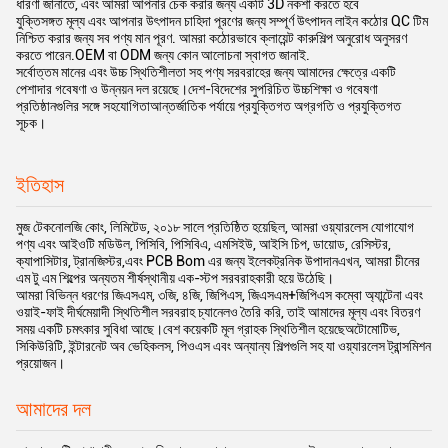
ধারণা জানাতে, এবং আমরা আপনার চেক করার জন্য একটি 3D নকশা করতে হবে
যুক্তিসঙ্গত মূল্য এবং আপনার উৎপাদন চাহিদা পূরণের জন্য সম্পূর্ণ উৎপাদন লাইন কঠোর QC টিম
নিশ্চিত করার জন্য সব পণ্য মান পূরণ. আমরা কঠোরভাবে ক্লায়েন্ট কারুশিল্প অনুরোধ অনুসরণ
করতে পারেন.OEM বা ODM জন্য কোন আলোচনা স্বাগত জানাই.
সর্বোত্তম মানের এবং উচ্চ স্থিতিশীলতা সহ পণ্য সরবরাহের জন্য আমাদের ক্ষেত্রে একটি
পেশাদার গবেষণা ও উন্নয়ন দল রয়েছে।দেশ-বিদেশের সুপরিচিত উচ্চশিক্ষা ও গবেষণা
প্রতিষ্ঠানগুলির সঙ্গে সহযোগিতাআন্তর্জাতিক পর্যায়ে প্রযুক্তিগত অগ্রগতি ও প্রযুক্তিগত
সূচক।
ইতিহাস
মুজ টেকনোলজি কোং, লিমিটেড, ২০১৮ সালে প্রতিষ্ঠিত হয়েছিল, আমরা ওয়্যারলেস যোগাযোগ
পণ্য এবং আইওটি মডিউল, পিসিবি, পিসিবিএ, এমসিইউ, আইসি চিপ, ডায়োড, রেসিস্টর,
ক্যাপাসিটার, ট্রানজিস্টর,এবং PCB Bom এর জন্য ইলেকট্রনিক উপাদানএখন, আমরা চীনের
এম টু এম শিল্পের অন্যতম শীর্ষস্থানীয় এক-স্টপ সরবরাহকারী হয়ে উঠেছি।
আমরা বিভিন্ন ধরণের জিএসএম, ৩জি, ৪জি, জিপিএস, জিএসএম+জিপিএস কম্বো অ্যান্টেনা এবং
ওয়াই-ফাই দীর্ঘমেয়াদী স্থিতিশীল সরবরাহ চ্যানেলও তৈরি করি, তাই আমাদের মূল্য এবং বিতরণ
সময় একটি চমৎকার সুবিধা আছে।বেশ কয়েকটি মূল গ্রাহক স্থিতিশীল হয়েছেঅটোমোটিভ,
সিকিউরিটি, ইন্টারনেট অব ভেহিকলস, পিওএস এবং অন্যান্য শিল্পগুলি সহ যা ওয়্যারলেস ট্রান্সমিশন
প্রয়োজন।
আমাদের দল