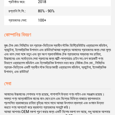
প্রতিষ্ঠার বছর:
2018
রপ্তানি পি.সি.:
80% - 90%
গ্রাহকদের সেবা:
100+
কোম্পানির বিবরণ
মুজ টেক কোং লিমিটেড হল গ্রাহক-ভিত্তিক স্বাধীন স্টকিং ডিস্ট্রিবিউটর ওয়্যারলেস মডিউল,
অ্যান্টেনা, ইলেকট্রনিক উপাদান এবং রাউটার!আমরা শুধুমাত্র আমাদের গ্রাহকদের জন্য সেরা মূল্য
এবং ভাল সেবা সঙ্গে নতুন এবং মূল অংশ প্রদানমিউজ টেক গ্রাহকদের সম্ভাব্য সব চাহিদা,
উচ্চমানের এবং সর্বোত্তম সেবা প্রদানের জন্য মাল্টি-সাপ্লায়ার চেইন সহ বেশ কয়েকটি পণ্য
বিভাগে ওয়্যারলেস মডিউল এবং ইলেকট্রনিক উপাদান বহন করে।মিউজ টেক কো., লিমিটেড
গ্রাহক-ভিত্তিক একটি স্বাধীন স্টক বিতরণকারী ওয়্যারলেস মডিউল, অ্যান্টেনা, ইলেকট্রনিক
উপাদান, এবং রাউটার!
সেবা
আমাদের উচ্চমানের পেশাদার পণ্য রয়েছে, পাশাপাশি উন্নত পণ্য লাইন এবং সরঞ্জাম রয়েছে।
সমস্ত পণ্য আন্তর্জাতিক মানের মান মেনে চলে এবং বিশ্বের বিভিন্ন বাজারে ব্যাপকভাবে
প্রশংসিত হয়বাজারের চাহিদা বৃদ্ধির সাথে সাথে আমরা উৎপাদন ব্যবস্থা এবং গুণমান উন্নত
করতে পণ্য আপডেট করে ক্রমাগত গ্রাহকদের সন্তুষ্ট করি।
আমরা আপনার OEM নকশা পূরণ করার জন্য একটি বিশেষ নকশা দল আছে, শুধু আমাকে আপনার