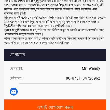
আমরা একটি পেশাদারী এবং প্রযুক্তিগত দল যারা অনেক বছর ধরে এই ক্ষেত্রে কাজ করা হয়েছে
আছে, আমরা আমাদের ওয়েবসাইট দেখার জন্য সারা বিশ্ব থেকে গ্রাহকদের স্বাগত জানাই, যদি
আপনার কোন প্রয়োজন আছে,দয়া করে আমাদের জানান, আমরা আপনাকে উচ্চমানের সেবা
প্রদানের জন্য উন্মুখ!
আমাদের একটি বিশেষ কোয়ালিটি কন্ট্রোল বিভাগ আছে, যা প্রতিটি যন্ত্রপাতি পরীক্ষা করে, ভোল্টেজ
থেকে শুরু করে চেহারা পর্যন্ত, আমাদের কর্মীরা আমাদের গ্রাহকদের জন্য সেরা এবং সবচেয়ে
স্থিতিশীল মেশিন সরবরাহ করার জন্য কঠোরভাবে পরিদর্শন করবে।
গ্রাহক সন্তুষ্টি আমাদের সাধনা, তাই দয়া করে নিশ্চিত থাকুন যে আপনি আমাদের কোম্পানির কাছ
থেকে সবচেয়ে সন্তুষ্ট সরঞ্জাম পাবেন।
আমরা আন্তরিকভাবে আশা করি যে আমরা একটি ঘনিষ্ঠ এবং নির্ভরযোগ্য ব্যবসায়িক সম্পর্ক তৈরি
করতে পারি যা আমাদের একসাথে সাফল্য অর্জনে সহায়তা করবে।
যোগাযোগ
যোগাযোগ:
Mr. Wendy
টেলিফোন:
86-0731-84728962
এখনই যোগাযোগ করুন