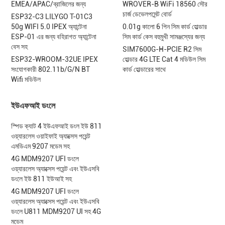
EMEA/APAC/ব্রাজিলের জন্য
WROVER-B WiFi 18560 সৌর
চার্জ ডেভেলপমেন্ট বোর্ড
ESP32-C3 LILYGO T-01C3
50g WIFI 5.0 IPEX অ্যান্টেনা
0.01g কালো 6 পিন সিম কার্ড হোল্ডার
ESP-01 এর জন্য বহিরাগত অ্যান্টেনা
সিম কার্ড কেস বহুমুখী সামঞ্জস্যের জন্য
বেস সহ
SIM7600G-H-PCIE R2 সিম
ESP32-WROOM-32UE IPEX
হোল্ডার 4G LTE Cat 4 মডিউল সিম
সংযোগকারী 802.11b/G/N BT
কার্ড হোল্ডারের সাথে
Wifi মডিউল
ইউএফআই ডংলে
স্পিড ক্যাট 4 ইউএফআই ডংল ইউ 811
ওয়্যারলেস ওয়াইফাই অ্যাক্সেস পয়েন্ট
এমডিএম 9207 মডেম সহ
4G MDM9207 UFI ডংলে
ওয়্যারলেস অ্যাক্সেস পয়েন্ট এবং ইউএসবি
ডংলে ইউ 811 ইউআই সহ
4G MDM9207 UFI ডংলে
ওয়্যারলেস অ্যাক্সেস পয়েন্ট এবং ইউএসবি
ডংলে U811 MDM9207 UI সহ 4G
মডেম