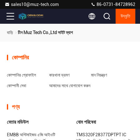
sales10@muz-tech.com
86-0731-84728962
উদ্ধৃতি
বাড়ি
চীন Muz Tech Co.,Ltd সাইট ম্যাপ
কোম্পানির
কোম্পানির প্রোফাইল
কারখানা ভ্রমণ
মান নিয়ন্ত্রণ
কোম্পানী সেবা
আমাদের সাথে যোগাযোগ করুন
পণ্য
বেতার মডিউল
বোম পরিষেবা
EMBB অপ্টিমাইজড ৫জি আইওটি
TMS320F28377DPTPT IC