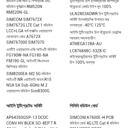
মডিউল ৫জি সাব-৬ গিগাহার্টজ এম২
ইন্টিগ্রেটেড চিপ ইলেকট্রনিক কম্পোনেন্ট
মডিউল কুইক্টেল RM520N
স্ট্যান্ডার্ড মেমরি টাইপ মূল 100%
RM520N-GL
ULN2803ADWR চিপ ইন্টিগ্রেটেড
SIMCOM SIM7672X
সার্কিট ইলেকট্রনিক উপাদান যার
SIM7672G LTE Cat 1 মডিউল
তাপমাত্রা -40°C 125°C
LCC+LGA ফর্ম ফ্যাক্টর ওয়্যারলেস
আইসি ইন্টিগ্রেটেড চিপ স্ট্যান্ডার্ড ভোল্টেজ
যোগাযোগ মোড A7672X
সরবরাহ অভ্যন্তরীণ
SIM767000 SIM7070
ATMEGA128A-AU
এলটিই ওয়্যারলেস ৫জি আইওটি মডিউল
LC876848C-53Z8 IC
FG190W-NA FG180-NA
মাইক্রোকন্ট্রোলার ইন্টিগ্রেটেড সার্কিট
FM190-GL আইওটি জিএসএম
চিপ 100% অবস্থা
জিপিআর মডিউল
SIM8200EA-M2 5G মডিউল
আইওটি NR ওয়াইফাই মডেম R15
NSA SA Sub-6GHz M.2
ওয়্যারলেস মডিউল Sim8300G
আইসি ইন্টিগ্রেটেড সার্কিট
পিসিবি মডিউল বোর্ড
AP64350QSP-13 DCDC
SIMCOM A7600E-H PCB
CONV HV BUCK SO-8EP T R
মডিউল বোর্ড 4G LTE Cat 4 মডিউল