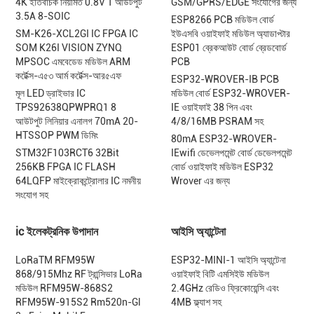
4K ইতিবাচক নিয়মিত 0.8V 1 আউটপুট
GSM/GPRS/EDGE সংযোগের জন্য
3.5A 8-SOIC
ESP8266 PCB মডিউল বোর্ড
SM-K26-XCL2GI IC FPGA IC
ইউএসবি ওয়াইফাই মডিউল অ্যাডাপ্টার
SOM K26I VISION ZYNQ
ESP01 ব্রেকআউট বোর্ড ব্রেডবোর্ড
MPSOC এমবেডেড মডিউল ARM
PCB
কর্টেক্স-এ৫৩ আর্ম কর্টেক্স-আর৫এফ
ESP32-WROVER-IB PCB
মূল LED ড্রাইভার IC
মডিউল বোর্ড ESP32-WROVER-
TPS92638QPWPRQ1 8
IE ওয়াইফাই 38 পিন এবং
আউটপুট লিনিয়ার এনালগ 70mA 20-
4/8/16MB PSRAM সহ
HTSSOP PWM ডিমিং
80mA ESP32-WROVER-
STM32F103RCT6 32Bit
IEwifi ডেভেলপমেন্ট বোর্ড ডেভেলপমেন্ট
256KB FPGA IC FLASH
বোর্ড ওয়াইফাই মডিউল ESP32
64LQFP মাইক্রোকন্ট্রোলার IC নমনীয়
Wrover এর জন্য
সংযোগ সহ
ic ইলেকট্রনিক উপাদান
আইসি অ্যান্টেনা
LoRaTM RFM95W
ESP32-MINI-1 আইসি অ্যান্টেনা
868/915Mhz RF ট্রান্সিভার LoRa
ওয়াইফাই বিটি এমসিইউ মডিউল
মডিউল RFM95W-868S2
2.4GHz রেডিও ফ্রিকোয়েন্সি এবং
RFM95W-915S2 Rm520n-Gl
4MB ফ্ল্যাশ সহ