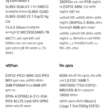
3g Esim Mobil E
28GPIOs এবং বোর্ড PCB অ্যান্টেনা
GL865-DUALV3.1 চিপ SMD IC
সহ ESP32-MINI-1U আইসি
ইলেকট্রনিক উপাদান GL865-QUAD
অ্যান্টেনা মাউন্ট করা
GL865-QUAD V3.1 Esp32 4g
ওয়াইফাই বিটি এমসিইউ মডিউল আইসি
Lte
অ্যান্টেনা 28GPIOs 2.4GHz রেডিও
15.6 X 24mm ইলেকট্রনিক
ফ্রিকোয়েন্সি 4MB ফ্ল্যাশ ফেডেক্স
কম্পোনেন্ট IC MIC29302AWD-TR
এমসিইউ ওয়াইফাই বিটি মডিউল আইসি
HX711 ছোট ব্রেকআউট বোর্ড
অ্যান্টেনা ২৮ জিপিআইওস বোর্ড পিসিবি
ডিজিটাল লোড সেল ওজন চাপ সেন্সর
অ্যান্টেনা ২.৪ গিগাহার্টজ ইএসপি ৩২-
ডুয়াল চ্যানেল 24 বিট যথার্থতা এ / ডি
মিনি-১ইউ-এইচ৪
মডিউল
আইপিএক্স
সিম হোল্ডার
ESP32-PICO-MINI-02U IPEX
M2M আইওটি সিম হোল্ডার সৌর চার্জিং
WIFI ডুয়াল কোর এমসিইউ মডিউল
বোর্ড LILYGO 16MB T-
2MB PSRAM ভিতরে 8MB SPI
SIM7000G TTGO ESP32-
ফ্ল্যাশ সহ
WROVER-B চিপ ওয়্যারলেস
18650 মডিউল
EP06-A EP06ELA-512-SGA
IPEX 4G LTE Cat6 GPS GPRS
ব্যাটারি হোল্ডার মডিউল Nbiot G
মডিউল আইওটি সমাধান
Lilygo T Sim7000g ESP32-