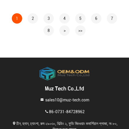
1
2
3
4
5
6
7
8
>
>>
Muz Tech Co.,Ltd
sales10@muz-tech.com
86-0731-84728962
চীন, হুনান, চ্যাংশা, রুম ২৯০৩০, বিল্ডিং ২, ফুডি জিংগুয়াং কমার্শিয়াল প্লাজা, নং ৮০,