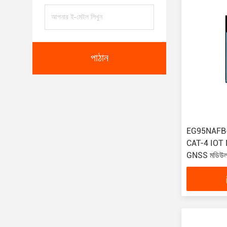
পাঠান
EG95NAFB
CAT-4 IO
GNSS মডিউ
EG91-EX