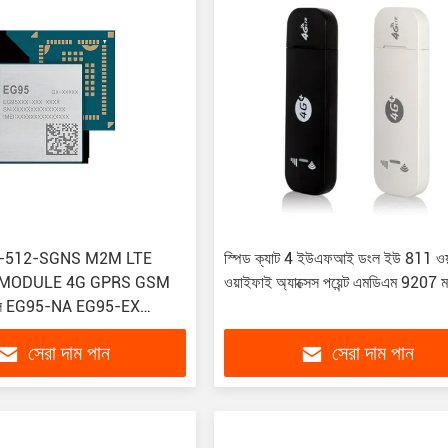
-512-SGNS M2M LTE
স্পিড ক্যাট 4 ইউএফআই ডংল ইউ 811 ওয়
T MODULE 4G GPRS GSM
ওয়াইফাই অ্যাক্সেস পয়েন্ট এমডিএম 9207
ল EG95-NA EG95-EX
সেরা দাম পান
সেরা দাম পান