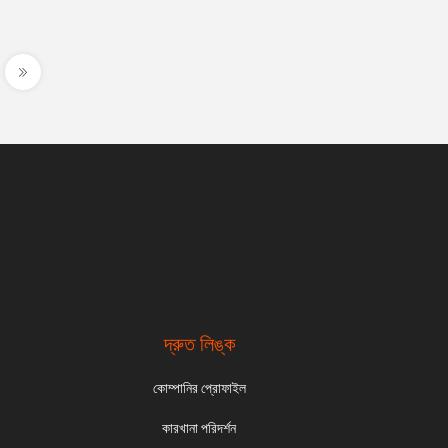
দ্রুত লিঙ্ক
কোম্পানির প্রোফাইল
কারখানা পরিদর্শন