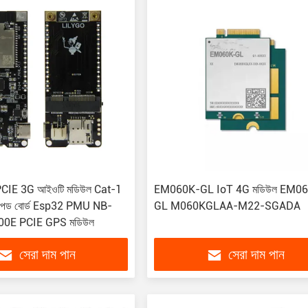
CIE 3G আইওটি মডিউল Cat-1
EM060K-GL IoT 4G মডিউল EM0
লপড বোর্ড Esp32 PMU NB-
GL M060KGLAA-M22-SGADA
00E PCIE GPS মডিউল
সেরা দাম পান
সেরা দাম পান