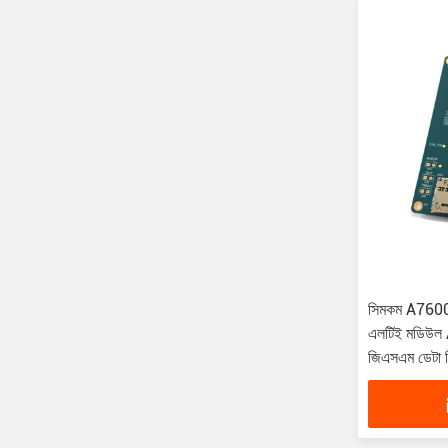
সিমকম A7600C
এলটিই মডিউল
জিএসএম ডেটা র