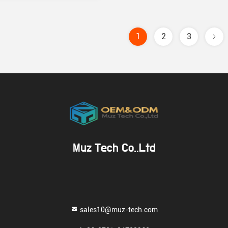
1
2
3
Muz Tech Co.,Ltd
sales10@muz-tech.com