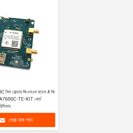
 সিম হোল্ডার জিএসএম মডেম 4 জি
 A7600C-TE-KIT বোর্ড
িসিভার
সেরা দাম পান