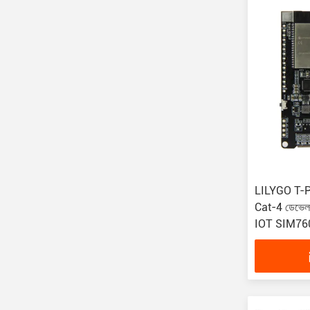
LILYGO T-P
Cat-4 ডেভে
IOT SIM76