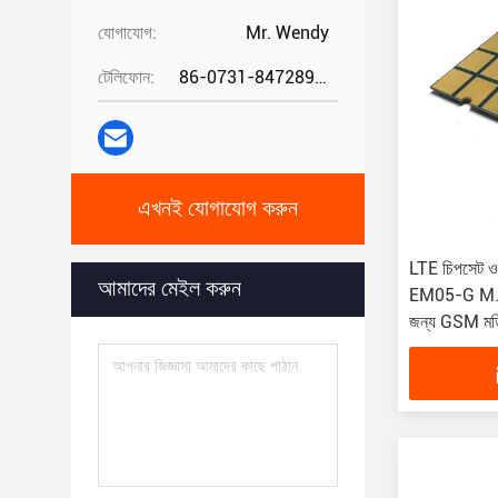
যোগাযোগ:
Mr. Wendy
টেলিফোন:
86-0731-84728962
এখনই যোগাযোগ করুন
LTE চিপসেট ও
আমাদের মেইল ​​করুন
EM05-G M.2 
জন্য GSM ম