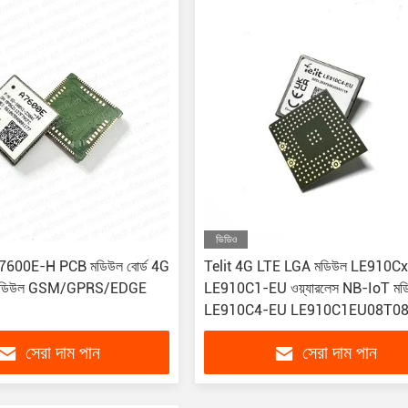
ভিডিও
00E-H PCB মডিউল বোর্ড 4G
Telit 4G LTE LGA মডিউল LE910Cx 
 মডিউল GSM/GPRS/EDGE
LE910C1-EU ওয়্যারলেস NB-IoT মড
LE910C4-EU LE910C1EU08T0
সেরা দাম পান
সেরা দাম পান