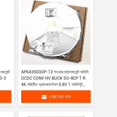
জমেন্ট
AP64350QSP-13 পাওয়ার ম্যানেজমেন্ট আইসি
3-3
DCDC CONV HV BUCK SO-8EP T R
4K পজিটিভ অ্যাডজাস্টেবল 0.8V 1 আউটপুট
3.5A 8-SOIC
সেরা দাম পান