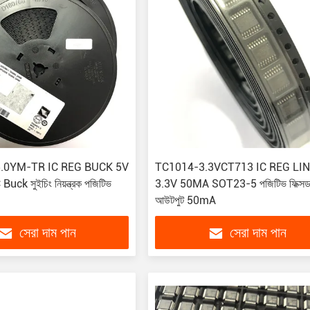
.0YM-TR IC REG BUCK 5V
TC1014-3.3VCT713 IC REG LI
ck সুইচিং নিয়ন্ত্রক পজিটিভ
3.3V 50MA SOT23-5 পজিটিভ ফিক্সড
আউটপুট 50mA
সেরা দাম পান
সেরা দাম পান