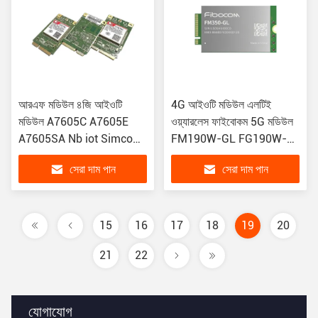
আরএফ মডিউল ৪জি আইওটি
4G আইওটি মডিউল এলটিই
মডিউল A7605C A7605E
ওয়্যারলেস ফাইবোকম 5G মডিউল
A7605SA Nb iot Simcom
FM190W-GL FG190W-
4G
NA FG180-NA
সেরা দাম পান
সেরা দাম পান
15
16
17
18
19
20
21
22
যোগাযোগ