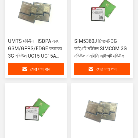
UMTS মডিউল HSDPA এবং
SIM5360J চিপসেট 3G
GSM/GPRS/EDGE কভারেজ
আইওটি মডিউল SIMCOM 3G
3G মডিউল UC15 UC15A
মডিউল এলসিসি আইওটি মডিউল
UC15T
সেরা দাম পান
সেরা দাম পান