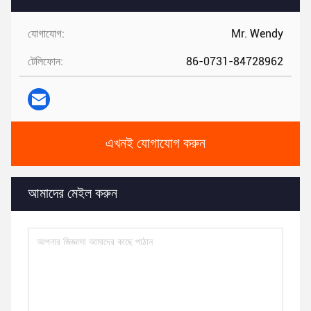
যোগাযোগ:
Mr. Wendy
টেলিফোন:
86-0731-84728962
এখনই যোগাযোগ করুন
আমাদের মেইল ​​করুন