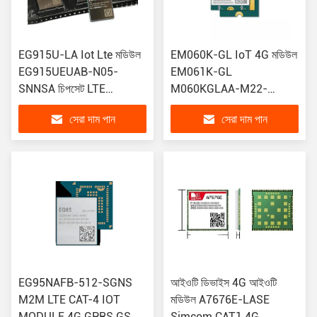
EG915U-LA Iot Lte মডিউল
EM060K-GL IoT 4G মডিউল
EG915UEUAB-N05-
EM061K-GL
SNNSA চিপসেট LTE
M060KGLAA-M22-
Category 1 মডিউল
SGADA
সেরা দাম পান
সেরা দাম পান
IoT/M2M এর জন্য
EG95NAFB-512-SGNS
আইওটি ডিভাইস 4G আইওটি
M2M LTE CAT-4 IOT
মডিউল A7676E-LASE
MODULE 4G GPRS GSM
Simcom CAT1 4G