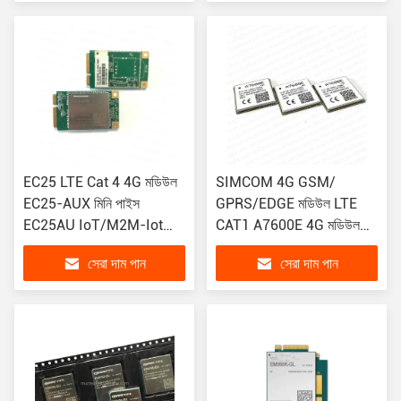
NB-IOT GPS মডিউল
EC25 LTE Cat 4 4G মডিউল
SIMCOM 4G GSM/
EC25-AUX মিনি পাইস
GPRS/EDGE মডিউল LTE
EC25AU IoT/M2M-Iot
CAT1 A7600E 4G মডিউল
ডিভাইসের জন্য অপ্টিমাইজড
A7600E A7600
সেরা দাম পান
সেরা দাম পান