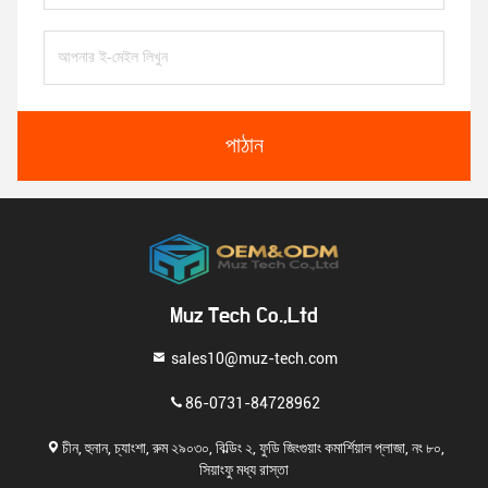
পাঠান
Muz Tech Co.,Ltd
sales10@muz-tech.com
86-0731-84728962
চীন, হুনান, চ্যাংশা, রুম ২৯০৩০, বিল্ডিং ২, ফুডি জিংগুয়াং কমার্শিয়াল প্লাজা, নং ৮০,
সিয়াংফু মধ্য রাস্তা