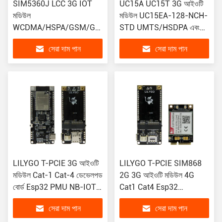
SIM5360J LCC 3G IOT
UC15A UC15T 3G আইওটি
মডিউল
মডিউল UC15EA-128-NCH-
WCDMA/HSPA/GSM/GPRS/EDGE
STD UMTS/HSDPA এবং
গ্যারান্টিযুক্ত
GSM/GPRS/EDGE কভারেজ
সেরা দাম পান
সেরা দাম পান
মডিউল
LILYGO T-PCIE 3G আইওটি
LILYGO T-PCIE SIM868
মডিউল Cat-1 Cat-4 ডেভেলপড
2G 3G আইওটি মডিউল 4G
বোর্ড Esp32 PMU NB-IOT
Cat1 Cat4 Esp32
SIM7600E PCIE GPS
SIM7020G PCIE
সেরা দাম পান
সেরা দাম পান
মডিউল
SIM7070G SIM7080G