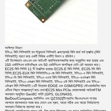
সংক্ষিপ্ত বিবরণ
ইসি২৫ মিনি পিসিআইই হল স্ট্যান্ডার্ড পিসিআই এক্সপ্রেস® মিনি কার্ড ফর্ম ফ্যাক্টর (মিনি 
পিসিআইই) গ্রহণ করে একটি সিরিজ এলটিই বিভাগ ৪ মডিউল।
এটি বিশেষভাবে এম২এম এবং আইওটি অ্যাপ্লিকেশনগুলির জন্য অনুকূলিত করা হয়েছে এবং 
150 এমবিপিএস ডাউনলিঙ্ক এবং 50 এমবিপিএস আপলিঙ্ক ডেটা রেট সরবরাহ করে। 
EC25 মিনি পিসিই 11 টি বৈকল্পিক রয়েছেঃ EC25-E মিনি পিসিই, EC25-ইউ মিনি 
পিসিই,EC25-EUX মিনি পিসিইইসি২৫-জে মিনি পিসিআইই, ইসি২৫-এ মিনি পিসিআইই, 
ইসি২৫-ভি মিনি পিসিআইই, ইসি২৫-এএফ মিনি পিসিআইই, ইসি২৫-এএফএক্স মিনি 
পিসিআইই, ইসি২৫-এমএক্স মিনি পিসিআইই, ইসি২৫-এউ মিনি পিসিআইই এবং ইসি২৫-
এউএক্স মিনি পিসিআইই।এটি বিদ্যমান EDGE এবং GSM/GPRS নেটওয়ার্কগুলির সাথে 
এটিকে পিছনে সামঞ্জস্যপূর্ণ করে তোলেEC25 Mini PCIe কোয়ালকম® আইজেটTM 
অবস্থান প্রযুক্তি Gen8C লাইট (GPS, GLONASS, 
BeiDou/Compass,গ্যালিলিও এবং QZSS)ইন্টিগ্রেটেড জিএনএসএস পণ্যের 
নকশাকে ব্যাপকভাবে সহজ করে তোলে এবং দ্রুত, আরো সঠিক এবং আরো নির্ভরযোগ্য 
অবস্থান নির্ধারণের ব্যবস্থা করে।