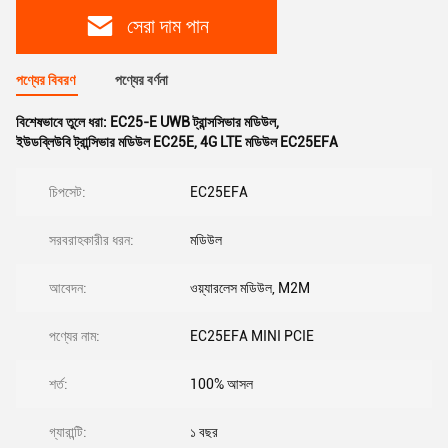
সেরা দাম পান
পণ্যের বিবরণ
পণ্যের বর্ণনা
বিশেষভাবে তুলে ধরা:
EC25-E UWB ট্রান্সসিভার মডিউল
,
ইউডব্লিউবি ট্রান্সিভার মডিউল EC25E
,
4G LTE মডিউল EC25EFA
চিপসেট:
EC25EFA
সরবরাহকারীর ধরন:
মডিউল
আবেদন:
ওয়্যারলেস মডিউল, M2M
পণ্যের নাম:
EC25EFA MINI PCIE
শর্ত:
100% আসল
গ্যারান্টি:
১ বছর