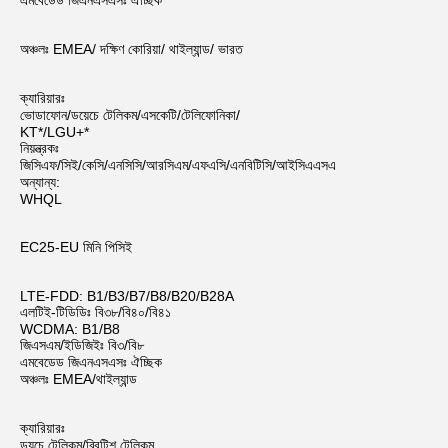
এমবেডেড জিএনএসএসঃ ঐচ্ছিক
অঞ্চলঃ EMEA/ দক্ষিণ কোরিয়া/ থাইল্যান্ড/ ভারত
ক্যারিয়ারঃ
ভোডাফোন/ডয়েচে টেলিকম/এসকেটি/টেলিফোনিকা/
KT*/LGU+*
নিয়ন্ত্রকঃ
জিসিএফ/সিই/কেসি/এনসিসি/আরসিএম/এফএসি/এনবিটিসি/আইসিএএসএ
অন্যান্য:
WHQL
EC25-EU মিনি পিসিই
LTE-FDD: B1/B3/B7/B8/B20/B28A
এলটিই-টিডিডিঃ বি৩৮/বি৪০/বি৪১
WCDMA: B1/B8
জিএসএম/ইডিজিইঃ বি৩/বি৮
এমবেডেড জিএনএসএসঃ ঐচ্ছিক
অঞ্চলঃ EMEA/থাইল্যান্ড
ক্যারিয়ারঃ
ডয়চে টেলিকম/ব্রিটিশ টেলিকম