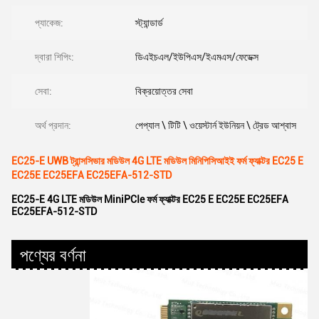
প্যাকেজ:
স্ট্যান্ডার্ড
দ্বারা শিপিং:
ডিএইচএল/ইউপিএস/ইএমএস/ফেডেক্স
সেবা:
বিক্রয়োত্তর সেবা
অর্থ প্রদান:
পেপ্যাল ​​\ টিটি \ ওয়েস্টার্ন ইউনিয়ন \ ট্রেড আশ্বাস
EC25-E UWB ট্রান্সসিভার মডিউল 4G LTE মডিউল মিনিপিসিআইই ফর্ম ফ্যাক্টর EC25 E
EC25E EC25EFA EC25EFA-512-STD
EC25-E 4G LTE মডিউল MiniPCIe ফর্ম ফ্যাক্টর EC25 E EC25E EC25EFA
EC25EFA-512-STD
পণ্যের বর্ণনা