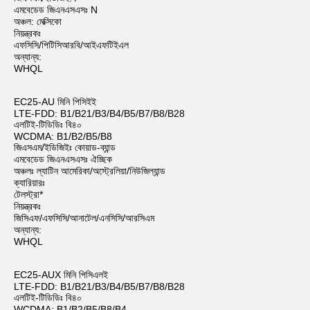
এমবেডেড জিএনএসএসঃ N
অঞ্চল: মেক্সিকো
নিয়ন্ত্রকঃ
এফসিসি/পিটিসিআরবি/আইএফটিইএল
অন্যান্য:
WHQL
EC25-AU মিনি পিসিইই
LTE-FDD: B1/B21/B3/B4/B5/B7/B8/B28
এলটিই-টিডিডিঃ বি৪০
WCDMA: B1/B2/B5/B8
জিএসএম/ইডিজিইঃ কোয়াড-ব্যান্ড
এমবেডেড জিএনএসএসঃ ঐচ্ছিক
অঞ্চলঃ ল্যাটিন আমেরিকা/অস্ট্রেলিয়া/নিউজিল্যান্ড
ক্যারিয়ারঃ
টেলস্ট্রা*
নিয়ন্ত্রকঃ
জিসিএফ/এফসিসি/আনাটেল/এনসিসি/আরসিএম
অন্যান্য:
WHQL
EC25-AUX মিনি পিসিএলই
LTE-FDD: B1/B21/B3/B4/B5/B7/B8/B28
এলটিই-টিডিডিঃ বি৪০
WCDMA: B1/B2/B5/B8/B4