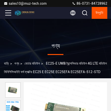
sales10@muz-tech.com
86-0731-84728962
উদ্ধৃতি
পণ্য
বাড়ি
>
পণ্য
>
বেতার মডিউল
>
EC25-E UWB ট্রান্সসিভার মডিউল 4G LTE মডিউল
মিনিপিসিআইই ফর্ম ফ্যাক্টর EC25 E EC25E EC25EFA EC25EFA-512-STD