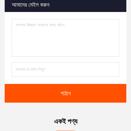
আমাদের মেইল ​​করুন
পাঠান
একই পণ্য