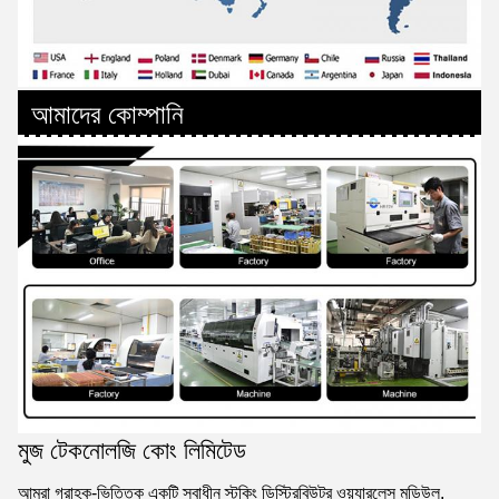
আমাদের কোম্পানি
মুজ টেকনোলজি কোং লিমিটেড
আমরা গ্রাহক-ভিত্তিক একটি স্বাধীন স্টকিং ডিস্ট্রিবিউটর ওয়্যারলেস মডিউল,