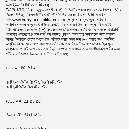
ইন্টারনেট প্রোটোকলের সমৃদ্ধ সেট, শিল্প-মানক ইন্টারফেস এবং প্রচুর কার্যকারিতা (উইন্ডোজের 
জন্য ইউএসবি সিরিয়াল ড্রাইভার)
7/8/8.1/10, লিনাক্স, অ্যান্ড্রয়েড/ই-কল*) মডিউলটির প্রয়োগযোগ্যতাকে শিল্পের রাউটার, 
শিল্পের পিডিএ, শক্তিশালী ট্যাবলেট পিসি,ভিডিও নজরদারি এবং ডিজিটাল সাইন 
আপ.www.hurryup.en.alibaba.com মূল সুবিধা ● ব্রডব্যান্ড আইওটি 
অ্যাপ্লিকেশনের জন্য অপ্টিমাইজড এলটিই বিভাগ ৪ মডিউল; ● বিশ্বব্যাপী এলটিই, 
ইউএমটিএস/এইচএসপিএ ((+) এবং জিএসএম/জিপিআরএস/ইডিজি কভারেজ;● স্ট্যান্ডার্ড 
পিসিআই এক্সপ্রেস® মিনি কার্ড ফর্ম ফ্যাক্টর (মিনি পিসিআইই) নির্মাতাদের জন্য সহজেই 
তাদের ডিভাইসে বেতার সংযোগকে একীভূত করার জন্য আদর্শ● এমআইএমও প্রযুক্তি 
আধুনিক বেতার যোগাযোগ ব্যবস্থায় ডেটা রেট এবং লিংক নির্ভরযোগ্যতার চাহিদা পূরণ 
করে;●কোনও পরিবেশে দ্রুত এবং নির্ভুল সংশোধন প্রয়োজন এমন অ্যাপ্লিকেশনগুলির জন্য 
মাল্টি-কনস্টেলেশন জিএনএসএস রিসিভার উপলব্ধ;
EC25-E মিনি পিসিই
এলটিই-এফডিডিঃ বি১/বি৩/বি৫/বি৭/বি৮/বি২০
এলটিই-টিডিডিঃ বি৩৮/বি৪০/বি৪১
WCDMA: B1/B5/B8
জিএসএম/ইডিজিইঃ বি৩/বি৮