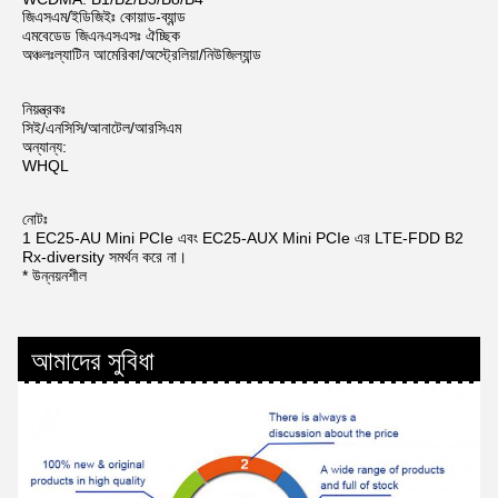
জিএসএম/ইডিজিইঃ কোয়াড-ব্যান্ড
এমবেডেড জিএনএসএসঃ ঐচ্ছিক
অঞ্চলঃল্যাটিন আমেরিকা/অস্ট্রেলিয়া/নিউজিল্যান্ড
নিয়ন্ত্রকঃ
সিই/এনসিসি/আনাটেল/আরসিএম
অন্যান্য:
WHQL
নোটঃ
1 EC25-AU Mini PCIe এবং EC25-AUX Mini PCIe এর LTE-FDD B2 
Rx-diversity সমর্থন করে না।
* উন্নয়নশীল
আমাদের সুবিধা