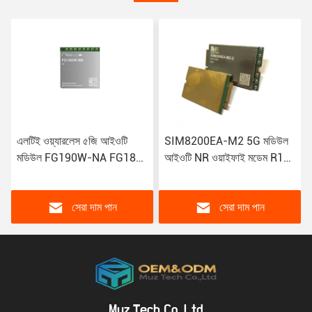
SIM8200EA-M2 5G মডিউল
DWM1000 BOM UWB
আইওটি NR ওয়াইফাই মডেম R15
ট্রান্সসিভার মডিউল DWM1001C
NSA SA Sub-6GHz M.2
ইন্টিগ্রেটেড ইলেকট্রনিক উপাদান
ওয়্যারলেস মডিউল Sim8300G
সেরা দাম পান
সেরা দাম পান
Muz Tech Co.,Ltd