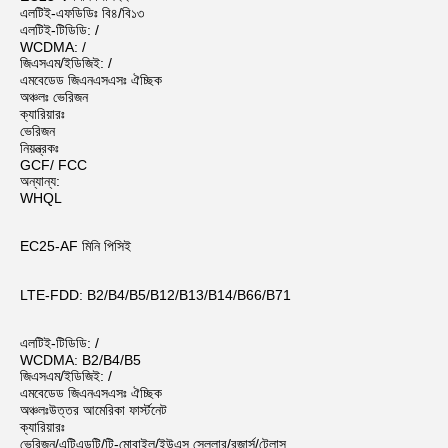
এলটিই-এফডিডিঃ বি৪/বি১৩
এলটিই-টিডিডি: /
WCDMA: /
জিএসএম/ইডিজিই: /
এমবেডেড জিএনএসএসঃ ঐচ্ছিক
অঞ্চলঃ ভেরিজন
ক্যারিয়ারঃ
ভেরিজন
নিয়ন্ত্রকঃ
GCF/ FCC
অন্যান্য:
WHQL
EC25-AF মিনি পিসিই
LTE-FDD: B2/B4/B5/B12/B13/B14/B66/B71
এলটিই-টিডিডি: /
WCDMA: B2/B4/B5
জিএসএম/ইডিজিই: /
এমবেডেড জিএনএসএসঃ ঐচ্ছিক
অঞ্চলঃউত্তর আমেরিকা ফার্স্টনেট
ক্যারিয়ারঃ
ভেরিজন/এটিএন্ডটি/টি-মোবাইল/ইউএস সেলুলার/রজার্স/টেলাস