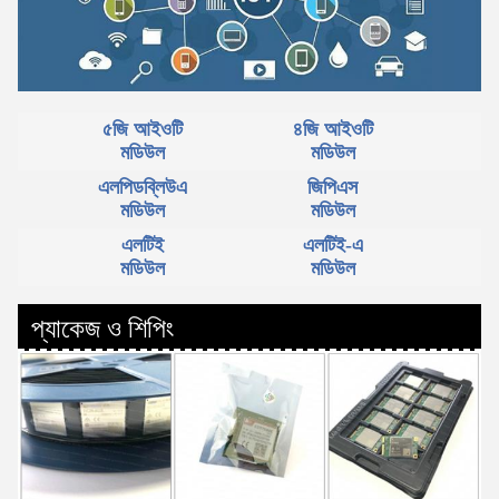
৫জি আইওটি
৪জি আইওটি
মডিউল
মডিউল
এলপিডব্লিউএ
জিপিএস
মডিউল
মডিউল
এলটিই
এলটিই-এ
মডিউল
মডিউল
প্যাকেজ ও শিপিং