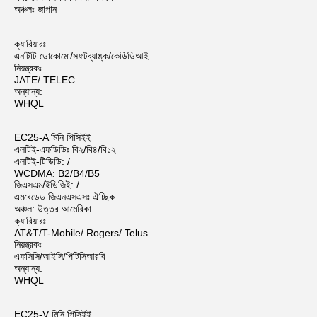
অঞ্চলঃ জাপান
ক্যারিয়ারঃ
এনটিটি ডোকোমো/সফটব্যাঙ্ক/কেডিডিআই
নিয়ন্ত্রকঃ
JATE/ TELEC
অন্যান্য:
WHQL
EC25-A মিনি পিসিইই
এলটিই-এফডিডিঃ বি২/বি৪/বি১২
এলটিই-টিডিডি: /
WCDMA: B2/B4/B5
জিএসএম/ইডিজিই: /
এমবেডেড জিএনএসএসঃ ঐচ্ছিক
অঞ্চল: উত্তর আমেরিকা
ক্যারিয়ারঃ
AT&T/T-Mobile/ Rogers/ Telus
নিয়ন্ত্রকঃ
এফসিসি/আইসি/পিটিসিআরবি
অন্যান্য:
WHQL
EC25-V মিনি পিসিইই