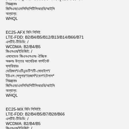
নিয়ন্ত্রকঃ
জিসিএফ/এফসিসি/পিটিসিআরবি/আইসি
অন্যান্য:
WHQL
EC25-AFX মিনি পিসিই
LTE-FDD: B2/B4/B5/B12/B13/B14/B66/B71
এলটিই-টিডিডি: /
WCDMA: B2/B4/B5
জিএসএম/ইডিজিই: /
এমবেডেড জিএনএসএসঃ ঐচ্ছিক
অঞ্চলঃ উত্তর আমেরিকা ফার্স্টনেট
ক্যারিয়ারঃ
ভেরিজন*/এটিএন্ডটি*/টি-মোবাইল*/
ইউএস সেলুলার*/রজার্স*/বেল*/টেলাস*
নিয়ন্ত্রকঃ
জিসিএফ/এফসিসি/পিটিসিআরবি/আইসি
অন্যান্য:
WHQL
EC25-MX মিনি পিসিইই
LTE-FDD: B2/B4/B5/B7/B28/B66
এলটিই-টিডিডি: /
WCDMA: B2/B4/B5
জিএসএম/ইডিজিই: /