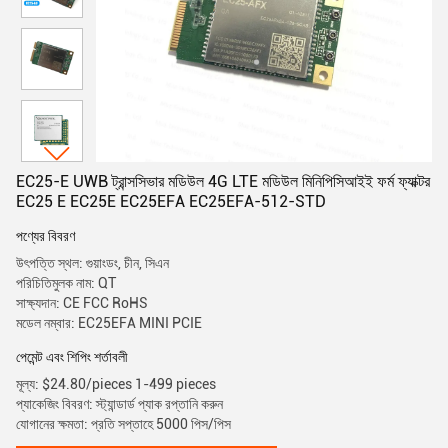
EC25-E UWB ট্রান্সসিভার মডিউল 4G LTE মডিউল মিনিপিসিআইই ফর্ম ফ্যাক্টর
EC25 E EC25E EC25EFA EC25EFA-512-STD
পণ্যের বিবরণ
উৎপত্তি স্থল: গুয়াংডং, চীন, সিএন
পরিচিতিমুলক নাম: QT
সাক্ষ্যদান: CE FCC RoHS
মডেল নম্বার: EC25EFA MINI PCIE
পেমেন্ট এবং শিপিং শর্তাবলী
মূল্য: $24.80/pieces 1-499 pieces
প্যাকেজিং বিবরণ: স্ট্যান্ডার্ড প্যাক রপ্তানি করুন
যোগানের ক্ষমতা: প্রতি সপ্তাহে 5000 পিস/পিস