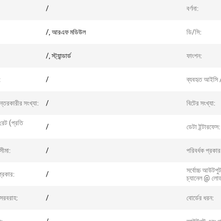
/
বর্ণনা:
/, আরএফ মডিউল
ডি/সি:
/, স্ট্যান্ডার্ড
ফাংশন:
:
/
ব্যবহৃত আইসি 
্তরকারীর সংখ্যা:
/
বিটের সংখ্যা:
 রেট (প্রতি
/
ডেটা ইন্টারফেস:
সীমা:
/
পরিবর্ধক প্রকার
সর্বোচ্চ আউটপু
্রকার:
/
চ্যানেল @ লো
 সরবরাহ:
/
বোর্ডের ধরন: