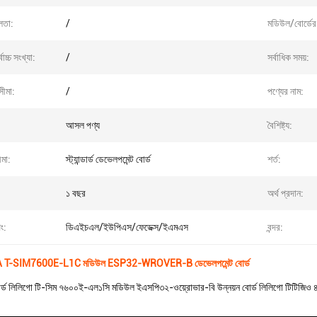
লতা:
/
মডিউল/বোর্ডের
োচ্চ সংখ্যা:
/
সর্বাধিক সময়:
িসীমা:
/
পণ্যের নাম:
আসল পণ্য
বৈশিষ্ট্য:
ীমা:
স্ট্যান্ডার্ড ডেভেলপমেন্ট বোর্ড
শর্ত:
১ বছর
অর্থ প্রদান:
িং:
ডিএইচএল/ইউপিএস/ফেডেক্স/ইএমএস
বন্দর:
 T-SIM7600E-L1C মডিউল ESP32-WROVER-B ডেভেলপমেন্ট বোর্ড
 বোর্ড লিলিগো টি-সিম ৭৬০০ই-এল১সি মডিউল ইএসপি৩২-ওয়্রোভার-বি উন্নয়ন বোর্ড লিলিগো টিটিজি