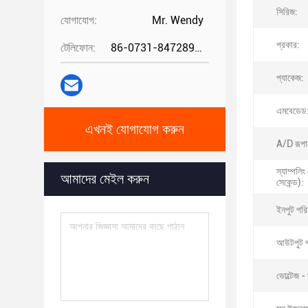
সিরিজ:
যোগাযোগ:
Mr. Wendy
প্রকার:
টেলিফোন:
86-0731-84728962
প্যাকেজ:
এমবেডেড
এখনই যোগাযোগ করুন
A/D রূপান
স্যাম্পলিং
আমাদের মেইল ​​করুন
সেকেন্ড):
ইনপুট পরি
আউটপুট প
ভোল্টেজ -