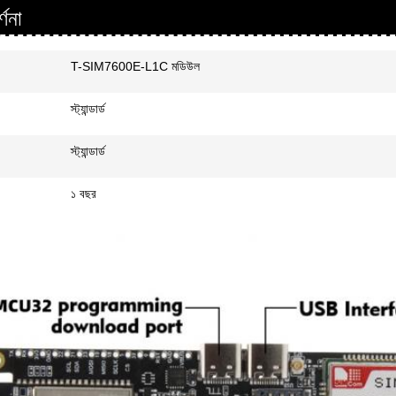
্ণনা
T-SIM7600E-L1C মডিউল
স্ট্যান্ডার্ড
স্ট্যান্ডার্ড
১ বছর