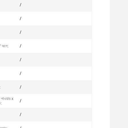
/
/
/
/ অংশ:
/
/
/
:
/
ট পাওয়ার x
/
ড:
/