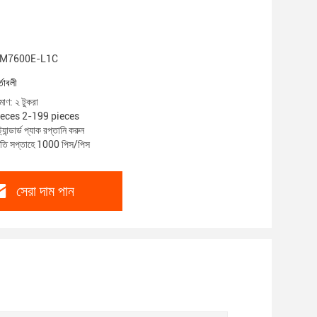
T-SIM7600E-L1C
্তাবলী
মাণ: ২ টুকরা
pieces 2-199 pieces
্যান্ডার্ড প্যাক রপ্তানি করুন
্রতি সপ্তাহে 1000 পিস/পিস
সেরা দাম পান