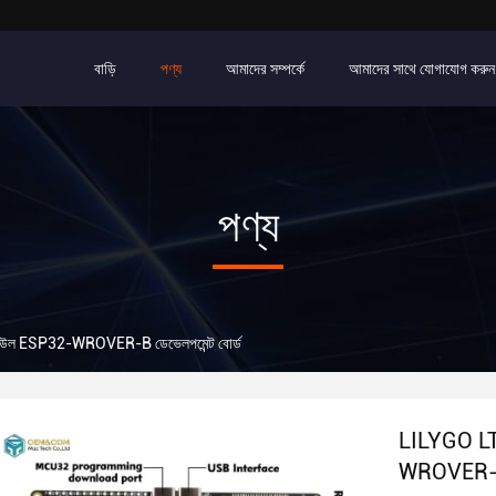
বাড়ি
পণ্য
আমাদের সম্পর্কে
আমাদের সাথে যোগাযোগ করুন
পণ্য
ল ESP32-WROVER-B ডেভেলপমেন্ট বোর্ড
LILYGO L
WROVER-B ড