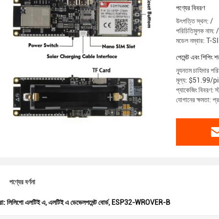
পণ্যের বিবরণ
উৎপত্তি স্থল: /
পরিচিতিমুলক নাম: /
মডেল নম্বার: 
পেমেন্ট এবং শিপিং শর
ন্যূনতম চাহিদার পরি
মূল্য: $51.99/
প্যাকেজিং বিবরণ: স্ট
যোগানের ক্ষমতা: প
পণ্যের বর্ণনা
রা:
লিলিগো এলটিই এ
,
এলটিই এ ডেভেলপমেন্ট বোর্ড
,
ESP32-WROVER-B