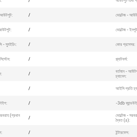
য:
/
আউটপুট এবং প
- আউটপুট:
/
ভোল্টেজ - আউট
 আউটপুট:
/
ভোল্টেজ - ইনপু
সি - স্যুইচিং:
/
কোর প্রসেসর:
সিস্টেম:
/
প্ল্যাটফর্ম:
বর্তমান - আউটপ
প:
/
চ্যানেল:
/
আইসি প্রতি চ্য
টাইপ:
/
-3db ব্যান্ডউ
 সরবরাহ (প্রধান
ভোল্টেজ - সরব
/
দ্বৈত (±):
প:
/
ইন্টারফেস: