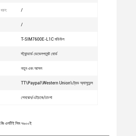
 ধরন:
/
/
T-SIM7600E-L1C মডিউল
স্ট্যান্ডার্ড ডেভেলপমেন্ট বোর্ড
নতুন এবং আসল
TT\Paypal\Western Union\ট্রেড অ্যাসুরেন্স
শেনঝেন/এইচকে/চাংশা
ও ৪জি এলটিই সিম ৭৬০০ই