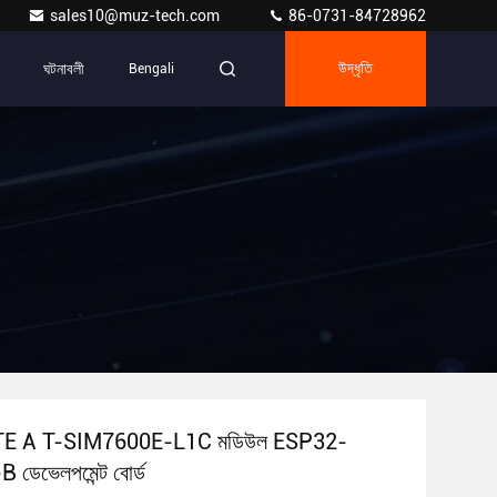
sales10@muz-tech.com
86-0731-84728962
ঘটনাবলী
Bengali
উদ্ধৃতি
TE A T-SIM7600E-L1C মডিউল ESP32-
েভেলপমেন্ট বোর্ড