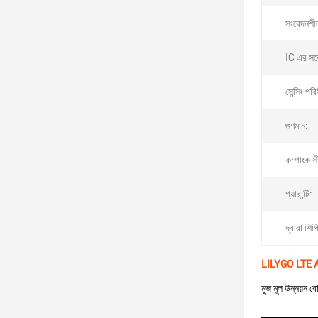
সংবেদনশী
IC এর সর্ব
সেন্সিং পর
গুণমান:
কম্পাংক স
গ্যারান্টি:
দ্বারা শিপ
LILYGO LTE A
মুজ মূল উন্নয়ন