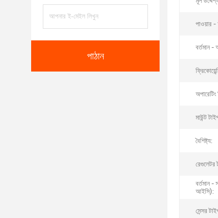
মূল উদ্দেশ্
পাওয়ার 
বর্তমান -
পাঠান
ফ্রিকোয়েন্
অপারেটিং 
মাউন্ট টাই
বৈশিষ্ট্য:
রেগুলেটর 
বর্তমান -
আইসি):
সেন্সর টাই