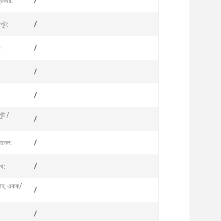
্রকার:
/
পুট:
/
ট:
/
/
/
ুট /
/
ানেল:
/
ইথ:
/
রাহ, একক/
/
/