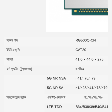
মডেল নাম
RG500Q-CN
ইউই-শ্রেণী
CAT20
মাত্রা
41.0 × 44.0 × 275
ফর্ম ফ্যাক্টর ((প্যাকেজ)
এলজিএ
5G NR NSA
n41/n78/n79
5G NR SA
n1/n28/n41/n78/n79
ফ্রিকোয়েন্সি ব্যান্ড
এলটিই-এফডিডি
বি১/বি৩/বি৫/বি৮
LTE-TDD
B34/B38/39/B40/B41