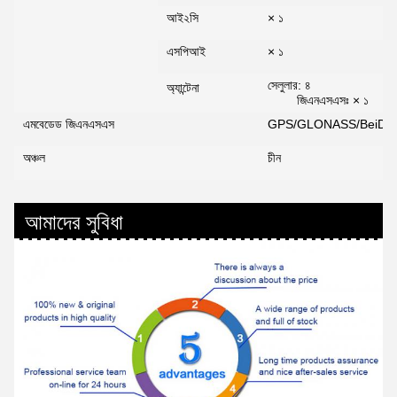
আই২সি
× ১
এসপিআই
× ১
সেলুলার: ৪
অ্যান্টেনা
জিএনএসএসঃ × ১
এমবেডেড জিএনএসএস
GPS/GLONASS/BeiDou/G
অঞ্চল
চীন
আমাদের সুবিধা