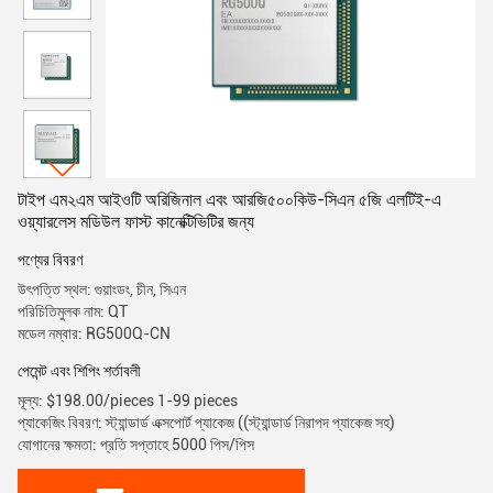
টাইপ এম২এম আইওটি অরিজিনাল এবং আরজি৫০০কিউ-সিএন ৫জি এলটিই-এ
ওয়্যারলেস মডিউল ফাস্ট কানেক্টিভিটির জন্য
পণ্যের বিবরণ
উৎপত্তি স্থল: গুয়াংডং, চীন, সিএন
পরিচিতিমুলক নাম: QT
মডেল নম্বার: RG500Q-CN
পেমেন্ট এবং শিপিং শর্তাবলী
মূল্য: $198.00/pieces 1-99 pieces
প্যাকেজিং বিবরণ: স্ট্যান্ডার্ড এক্সপোর্ট প্যাকেজ ((স্ট্যান্ডার্ড নিরাপদ প্যাকেজ সহ)
যোগানের ক্ষমতা: প্রতি সপ্তাহে 5000 পিস/পিস