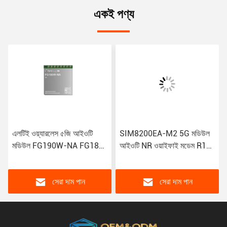
একই পণ্য
এলটিই ওয়্যারলেস ৫জি আইওটি
SIM8200EA-M2 5G মডিউল
মডিউল FG190W-NA FG180-
আইওটি NR ওয়াইফাই মডেম R15
NA FM190-GL আইওটি
NSA SA Sub-6GHz M.2
জিএসএম জিপিআর মডিউল
ওয়্যারলেস মডিউল Sim8300G
সেরা দাম পান
সেরা দাম পান