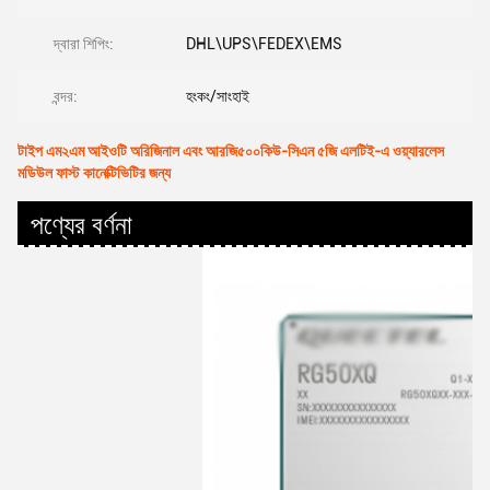
দ্বারা শিপিং:
DHL\UPS\FEDEX\EMS
বন্দর:
হংকং/সাংহাই
টাইপ এম২এম আইওটি অরিজিনাল এবং আরজি৫০০কিউ-সিএন ৫জি এলটিই-এ ওয়্যারলেস
মডিউল ফাস্ট কানেক্টিভিটির জন্য
পণ্যের বর্ণনা