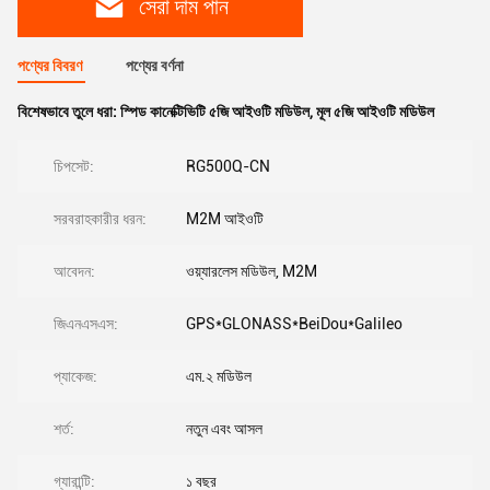
সেরা দাম পান
পণ্যের বিবরণ
পণ্যের বর্ণনা
বিশেষভাবে তুলে ধরা:
স্পিড কানেক্টিভিটি ৫জি আইওটি মডিউল
,
মূল ৫জি আইওটি মডিউল
চিপসেট:
RG500Q-CN
সরবরাহকারীর ধরন:
M2M আইওটি
আবেদন:
ওয়্যারলেস মডিউল, M2M
জিএনএসএস:
GPS*GLONASS*BeiDou*Galileo
প্যাকেজ:
এম.২ মডিউল
শর্ত:
নতুন এবং আসল
গ্যারান্টি:
১ বছর