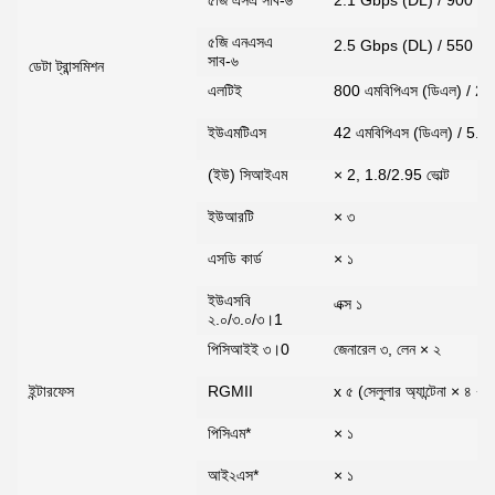
৫জি এনএসএ
2.5 Gbps (DL) / 550 M
সাব-৬
ডেটা ট্রান্সমিশন
এলটিই
800 এমবিপিএস (ডিএল) / 20
ইউএমটিএস
42 এমবিপিএস (ডিএল) / 5.7
(ইউ) সিআইএম
× 2, 1.8/2.95 ভোল্ট
ইউআরটি
× ৩
এসডি কার্ড
× ১
ইউএসবি
এক্স ১
২.০/৩.০/৩।1
পিসিআইই ৩।0
জেনারেল ৩, লেন × ২
ইন্টারফেস
RGMII
x ৫ (সেলুলার অ্যান্টেনা × ৪
পিসিএম*
× ১
আই২এস*
× ১