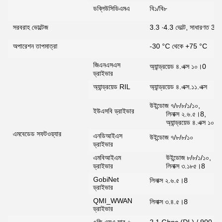
ডব্লিউসিডিএমএ
বি১/বি৮
সরবরাহ ভোল্টেজ
3.3 ∙4.3 ভোল্ট, সাধারণত 3.8 
অপারেশন তাপমাত্রা
-30 °C থেকে +75 °C
জিএনএসএস
অ্যান্ড্রয়েড ৪.এক্স ১০।0
ড্রাইভার
অ্যান্ড্রয়েড RIL
অ্যান্ড্রয়েড ৪.এক্স.১১.এক্স
উইন্ডোজ ৭/৮/৮/১/১০,
ইউএসবি ড্রাইভার
লিনাক্স ২.৬.৫।8,
অ্যান্ড্রয়েড ৪.এক্স ১০।
এমবেডেড সফটওয়্যার
এনডিআইএস
উইন্ডোজ ৭/৮/৮/১০
ড্রাইভার
এমবিআইএম
উইন্ডোজ ৮/৮/১/১০,
ড্রাইভার
লিনাক্স ৩.১৮৫।8
GobiNet
লিনাক্স ২.৬.৫।8
ড্রাইভার
QMI_WWAN
লিনাক্স ৩.৪.৫।8
ড্রাইভার
৫জি এসএ সাব-৬
2.1 Gbps (DL) / 900 M