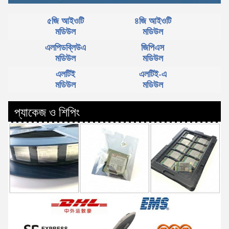
৫জি আইওটি
৪জি আইওটি
মডিউল
মডিউল
এলপিডব্লিউএ
জিপিএস
মডিউল
মডিউল
এলটিই
এলটিই-এ
মডিউল
মডিউল
প্যাকেজ ও শিপিং