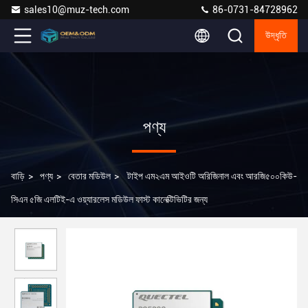
sales10@muz-tech.com
86-0731-84728962
উদ্ধৃতি
পণ্য
বাড়ি
>
পণ্য
>
বেতার মডিউল
>
টাইপ এম২এম আইওটি অরিজিনাল এবং আরজি৫০০কিউ-
সিএন ৫জি এলটিই-এ ওয়্যারলেস মডিউল ফাস্ট কানেক্টিভিটির জন্য