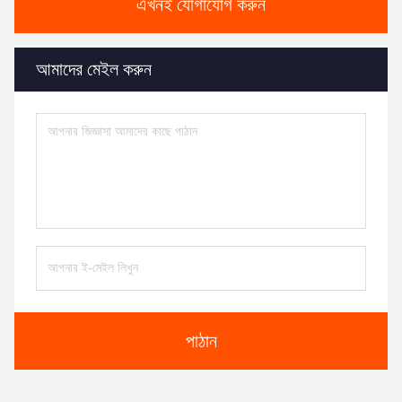
এখনই যোগাযোগ করুন
আমাদের মেইল ​​করুন
পাঠান