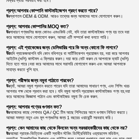
বিক্রয় দ্বারা সরবরাহ করা হবে।
প্রশ্ন:
আপনার কোম্পানি কাস্টমাইজেশন গ্রহণ করতে পারে?
উঃ
স্বাগতম OEM & ODM. আরও তথ্যের জন্য আমাদের সাথে যোগাযোগ করুন।
প্রশ্ন: আপনার কোম্পানির MOQ কত?
উঃ
সাধারণ পণ্যগুলির জন্য কোনও এমওকিউ নেই, যদি তারা কাস্টমাইজড পণ্য হয় তবে দয়া 
করে আমাদের সাথে যোগাযোগ করুন, আমরা এটি সম্পর্কে কথা বলতে পারি।
প্রশ্ন: এই প্যাকেজের জন্য ডেলিভারির পরে কি অন্য কোনো ফি লাগবে?
উঃ
যদি প্যাকেজ
আপনি যদি কোন নথিপত্র বা সার্টিফিকেশন প্রয়োজন হয়, দয়া করে আপনার 
আইটেম (গুলি) কাস্টমস এ ক্লিয়ার করুন। দয়া করে নোট করুন যে আপনাকে ভ্যাট (গুলি) 
দিতে হতে পারে।দয়া করে আমাদের সাথে সরাসরি যোগাযোগ করুন এবং আমরা আপনাকে 
সাহায্য করতে খুশি হবে.
প্রশ্ন: পরীক্ষার জন্য নমুনা পাঠাতে পারবেন?
উঃ
হ্যাঁ, আমরা নমুনা প্রদান করতে পারেন যদি তারা আমাদের সাধারণ পণ্য, এবং শিপিং খরচ 
আপনার পক্ষ থেকে প্রদান করা হবে। যদি নমুনা আপনি প্রয়োজন কাস্টমাইজড পণ্য হয়,দয়া 
করে আমাদের জিজ্ঞাসা পাঠান এবং কাস্টমাইজড নমুনা ফি চেক করুন.
প্রশ্ন: আপনার পণ্যের গুণমান কত?
উঃ
আমাদের কাছে পেশাদার QA / QC টিম আছে শিপিংয়ের আগে গুণমান নিশ্চিত করতে। 
আমরা সমস্ত নতুন এবং মূল পণ্যগুলির জন্য 1 বছরের ওয়ারেন্টি সরবরাহ করি।
প্রশ্ন: কেন আমাদের কাছ থেকে কিনবেন অন্য সরবরাহকারীদের কাছ থেকে নয়?
উঃ
আমরা গ্রাহক-ভিত্তিক একটি স্বাধীন স্টকিং ডিস্ট্রিবিউটর ওয়্যারলেস মডিউল, 
অ্যান্টেনা, ইলেকট্রনিক উপাদান এবং রাউটার জন্য।আমরা শুধুমাত্র সেরা দাম এবং ভাল সেবা 