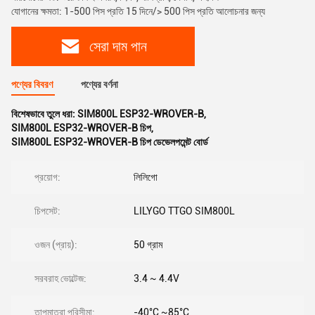
যোগানের ক্ষমতা: 1-500 পিস প্রতি 15 দিনে/> 500 পিস প্রতি আলোচনার জন্য
সেরা দাম পান
পণ্যের বিবরণ
পণ্যের বর্ণনা
বিশেষভাবে তুলে ধরা:
SIM800L ESP32-WROVER-B
,
SIM800L ESP32-WROVER-B চিপ
,
SIM800L ESP32-WROVER-B চিপ ডেভেলপমেন্ট বোর্ড
প্রয়োগ:
লিলিগো
চিপসেট:
LILYGO TTGO SIM800L
ওজন (প্রায়):
50 গ্রাম
সরবরাহ ভোল্টেজ:
3.4 ~ 4.4V
তাপমাত্রা পরিসীমা:
-40°C ~85°C