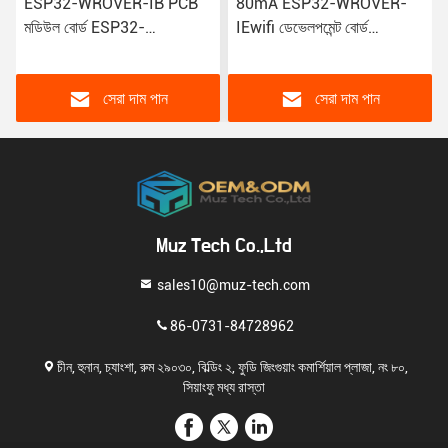
ESP32-WROVER-IB PCB
80mA ESP32-WROVER-
মডিউল বোর্ড ESP32-
IEwifi ডেভেলপমেন্ট বোর্ড
WROVER-IE ওয়াইফাই 38 পিন
ডেভেলপমেন্ট বোর্ড ওয়াইফাই মডিউল
এবং 4/8/16MB PSRAM সহ
ESP32 Wrover এর জন্য
সেরা দাম পান
সেরা দাম পান
Muz Tech Co.,Ltd
sales10@muz-tech.com
86-0731-84728962
চীন, হুনান, চ্যাংশা, রুম ২৯০৩০, বিল্ডিং ২, ফুডি জিংগুয়াং কমার্শিয়াল প্লাজা, নং ৮০,
সিয়াংফু মধ্য রাস্তা