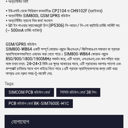
* অন্তর্নির্মিত বিটি
* ইউএসবি থেকে সিরিয়াল কনভার্টারঃ CP2104 বা CH9102F (ড্রাইভার)
* অন্তর্নির্মিত SIM800L GSM GPRS মডিউল
* অন্তর্নির্মিত ন্যানো সিম কার্ড সংযোগ
* বিল্ট ইন পাওয়ার ম্যানেজমেন্ট চিপ (IP5306) লি-আয়ন / লি-পো ব্যাটারি চার্জিং সার্কিট সহ
(~ 500mA চার্জিং বর্তমান)
GSM/GPRS মডিউল
SIM800-WB64 একটি সম্পূর্ণ কোয়াড-ব্যান্ড জিএসএম / জিপিআরএস সমাধান যা গ্রাহক
অ্যাপ্লিকেশনগুলিতে এমবেড করা যেতে পারে। SIM800-WB64 কোয়াড-ব্যান্ড
850/900/1800/1900MHz সমর্থন করে, এটি ভয়েস, এসএমএস,এবং কম শক্তি খরচ
সঙ্গে তথ্য তথ্য. 24*24*3 মিমি এর ক্ষুদ্র আকারের সাথে, এটি গ্রাহকের নকশার পাতলা এবং
কম্প্যাক্ট চাহিদার সাথে খাপ খাইয়ে নিতে পারে।এটি গ্রাহক অ্যাপ্লিকেশনের জন্য মোট খরচ
সাশ্রয় এবং দ্রুত সময়-টু-মার্কেট দেয়.
Tags:
SIMCOM PCB মডিউল বোর্ড
পিসিবি মডিউল বোর্ড 38 পিন
PCB মডিউল বোর্ড BK-SIM7600E-H1C
যোগাযোগ