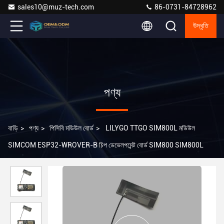
sales10@muz-tech.com
86-0731-84728962
উদ্ধৃতি
পণ্য
বাড়ি
>
পণ্য
>
পিসিবি মডিউল বোর্ড
>
LILYGO TTGO SIM800L মডিউল
SIMCOM ESP32-WROVER-B চিপ ডেভেলপমেন্ট বোর্ড SIM800 SIM800L