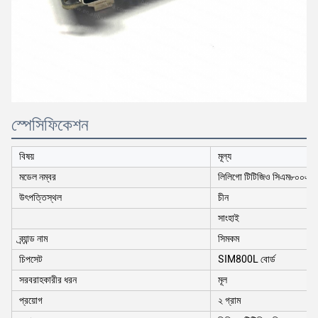
স্পেসিফিকেশন
বিষয়
মূল্য
মডেল নম্বর
লিলিগো টিটিজিও সিএম৮০০এল ব
উৎপত্তিস্থল
চীন
সাংহাই
ব্র্যান্ড নাম
সিমকম
চিপসেট
SIM800L বোর্ড
সরবরাহকারীর ধরন
মূল
প্রয়োগ
২ গ্রাম