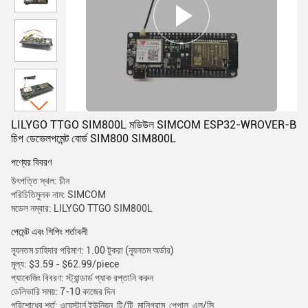
LILYGO TTGO SIM800L মডিউল SIMCOM ESP32-WROVER-B
চিপ ডেভেলপমেন্ট বোর্ড SIM800 SIM800L
পণ্যের বিবরণ
উৎপত্তি স্থল: চীন
পরিচিতিমুলক নাম: SIMCOM
মডেল নম্বার: LILYGO TTGO SIM800L
পেমেন্ট এবং শিপিং শর্তাবলী
ন্যূনতম চাহিদার পরিমাণ: 1.00 টুকরা (ন্যূনতম অর্ডার)
মূল্য: $3.59 - $62.99/piece
প্যাকেজিং বিবরণ: স্ট্যান্ডার্ড প্যাক রপ্তানি করুন
ডেলিভারি সময়: 7-10 কাজের দিন
পরিশোধের শর্ত: ওয়েস্টার্ন ইউনিয়ন, টি/টি, মানিগ্রাম, পেপাল, এল/সি