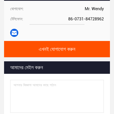
যোগাযোগ:
Mr. Wendy
টেলিফোন:
86-0731-84728962
এখনই যোগাযোগ করুন
আমাদের মেইল ​​করুন