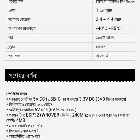
পণ্যের নাম
লিলিগো টিটিজিও সিএম৮০০এল ব
ওজন
1.৩৫ গ্রাম
সরবরাহ ভোল্টেজ
3.4 ~ 4.4 ভোল্ট
অপারেশন তাপমাত্রা
-40°C ~85°C
শর্ত
১০০% আসল
ব্র্যান্ড
সিমকম
প্যাকেজ
স্ট্যান্ডার্ড
পণ্যের বর্ণনা
স্পেসিফিকেশনঃ
* সরবরাহ ভোল্টেজঃ 5V DC (USB-C এর মাধ্যমে) 3.3V DC (3V3 পিনের মাধ্যমে)
* জিপিআইও ভোল্টেজঃ ৩.৩ ভোল্ট*
* আউটপুট ভোল্টেজঃ 5V ডিসি (5V পিনের মাধ্যমে)
* প্রধান চিপ: ESP32 (WROVER মডিউল, 240Mhz ডুয়াল-কোর প্রসেসর) * ফ্ল্যাশ
মেমরিঃ 4MB
* এসআরএমইঃ ৫২০ কেবি
* পিএসআরএমঃ ৮এমবি
* অন্তর্নির্মিত ওয়াই-ফাই