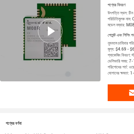
এসটিডি
পণ্যের বিবরণ
উৎপত্তি স্থল: চীন
পরিচিতিমুলক নাম:
মডেল নম্বার: M0
পেমেন্ট এবং শিপিং শর
ন্যূনতম চাহিদার পর
মূল্য: $4.69 - 
প্যাকেজিং বিবরণ: স্ট
ডেলিভারি সময়: 7
পরিশোধের শর্ত: ওয়ে
যোগানের ক্ষমতা: 
পণ্যের বর্ণনা