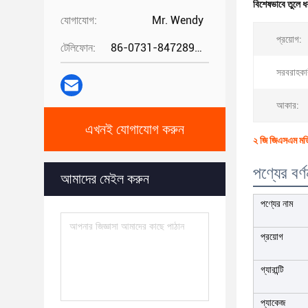
বিশেষভাবে তুলে ধ
যোগাযোগ:
Mr. Wendy
প্রয়োগ:
টেলিফোন:
86-0731-84728962
সরবরাহকা
আকার:
এখনই যোগাযোগ করুন
২ জি জিএসএম মড
পণ্যের বর্ণ
আমাদের মেইল ​​করুন
পণ্যের নাম
প্রয়োগ
গ্যারান্টি
প্যাকেজ