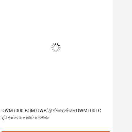
DWM1000 BOM UWB ট্রান্সসিভার মডিউল DWM1001C
RG5
ইন্টিগ্রেটেড ইলেকট্রনিক উপাদান
RG5