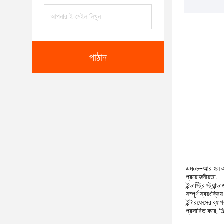
পাঠান
এম০৮-আর হল একটি
প্রয়োজনীয়তা.
ইন্ডাস্ট্রি স্ট্
সম্পূর্ণ স্বয়ংক্
ইন্টারফেসের ব্য
প্রসারিত করে, শিল