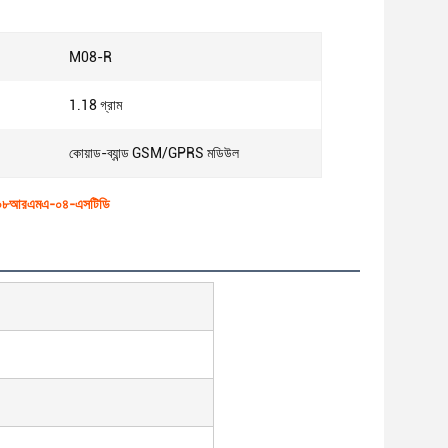
M08-R
1.18 গ্রাম
কোয়াড-ব্যান্ড GSM/GPRS মডিউল
 এম০৮আরএমএ-০৪-এসটিডি