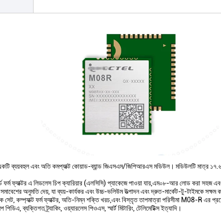
 ব্যয়বহুল এবং অতি কমপ্যাক্ট কোয়াড-ব্যান্ড জিএসএম/জিপিআরএস মডিউল। মডিউলটি মাত্র ১৭.৬ মিম
যান্ডার্ড ফর্ম ফ্যাক্টর এ লিডলেস চিপ ক্যারিয়ার (এলসিসি) প্যাকেজে পাওয়া যায়,এম০৮-আর লোড করা সহজ এব
রিয় সমাবেশের অনুমতি দেয়, যা ব্যয়-কার্যকর এবং উচ্চ-ভলিউম উত্পাদন এবং দ্রুত-মার্কেট-টু-টাইমকে সক্ষম
াপক সেট, কম্প্যাক্ট ফর্ম ফ্যাক্টর, অতি-নিম্ন শক্তি খরচ,এবং বিস্তৃত তাপমাত্রা পরিসীমা M08-R এ
্প পিডিএ, ব্যক্তিগত ট্র্যাকিং, ওয়্যারলেস পিওএস, স্মার্ট মিটারিং, টেলিমেটিক্স ইত্যাদি।