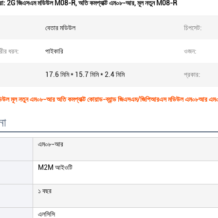
রা:
2G জিএসএম মডিউল M08-R
,
অতি কমপ্যাক্ট এম০৮-আর
,
মূল নতুন M08-R
বেতার মডিউল
চিপসেট:
রীর ধরন:
পাইকারি
ওজন:
17.6 মিমি * 15.7 মিমি * 2.4 মিমি
প্রকার:
িউল মূল নতুন এম০৮-আর অতি কমপ্যাক্ট কোয়াড-ব্যান্ড জিএসএম/জিপিআরএস মডিউল এম০৮আর
না
এম০৮-আর
M2M আইওটি
১ বছর
এলসিসি