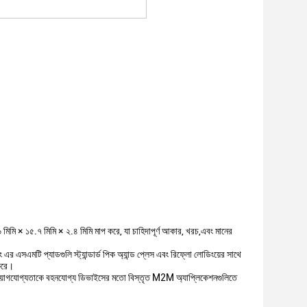
ি × ১৫.৭ মিমি × ২.৪ মিমি মাপ করে, যা চাহিদাপূর্ণ আকার, খরচ,এবং মানের
ং এর এসএমটি প্যাডগুলি স্ট্যান্ডার্ড পিক অ্যান্ড প্লেস এবং রিফ্লো লোডিংয়ের সাথে
 করে।
র প্রয়োগযোগ্যতাকে বহনযোগ্য ডিভাইসের মতো বিস্তৃত M2M অ্যাপ্লিকেশনগুলিতে