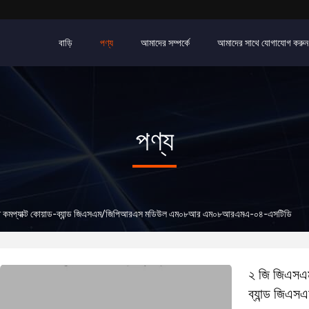
বাড়ি
পণ্য
আমাদের সম্পর্কে
আমাদের সাথে যোগাযোগ করুন
পণ্য
ি কমপ্যাক্ট কোয়াড-ব্যান্ড জিএসএম/জিপিআরএস মডিউল এম০৮আর এম০৮আরএমএ-০৪-এসটিডি
২ জি জিএসএম
ব্যান্ড জ