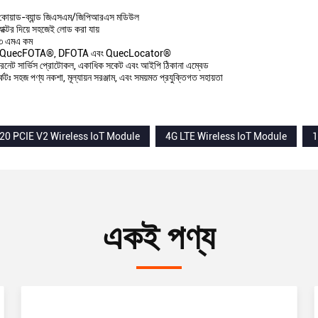
ট কোয়াড-ব্যান্ড জিএসএম/জিপিআরএস মডিউল
যাক্টর দিয়ে সহজেই লোড করা যায়
১.৩ এমএ কম
োর্ট, QuecFOTA®, DFOTA এবং QuecLocator®
টারনেট সার্ভিস প্রোটোকল, একাধিক সকেট এবং আইপি ঠিকানা এম্বেড
্কেটঃ সহজ পণ্য নকশা, মূল্যায়ন সরঞ্জাম, এবং সময়মত প্রযুক্তিগত সহায়তা
0 PCIE V2 Wireless IoT Module
4G LTE Wireless IoT Module
1
একই পণ্য