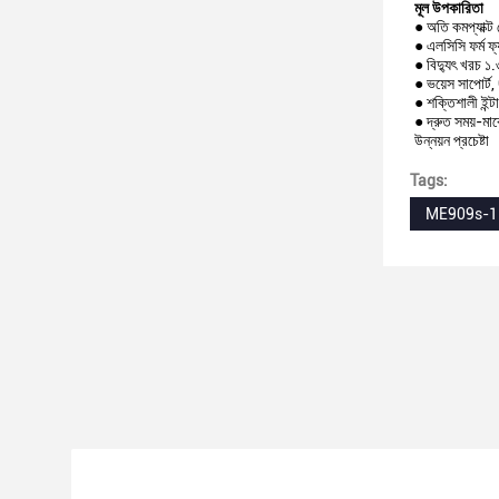
মূল উপকারিতা
● অতি কমপ্যাক্
● এলসিসি ফর্ম ফ্
● বিদ্যুৎ খরচ 
● ভয়েস সাপ
● শক্তিশালী ইন্
● দ্রুত সময়-মার
উন্নয়ন প্রচেষ্টা
Tags:
ME909s-12