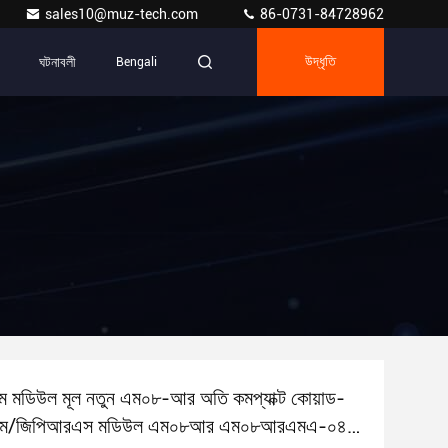
sales10@muz-tech.com
86-0731-84728962
ঘটনাবলী
Bengali
উদ্ধৃতি
 মডিউল মূল নতুন এম০৮-আর অতি কমপ্যাক্ট কোয়াড-
িএসএম/জিপিআরএস মডিউল এম০৮আর এম০৮আরএমএ-০৪-