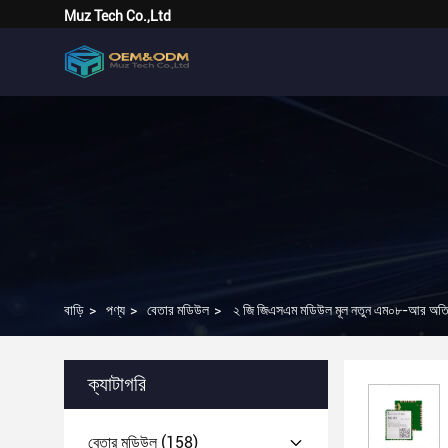
Muz Tech Co.,Ltd
বাড়ি
>
পণ্য
>
বেতার মডিউল
>
২ জি জিএসএম মডিউল মূল নতুন এম০৮-আর অত
ক্যাটাগরি
বেতার মডিউল
(158)