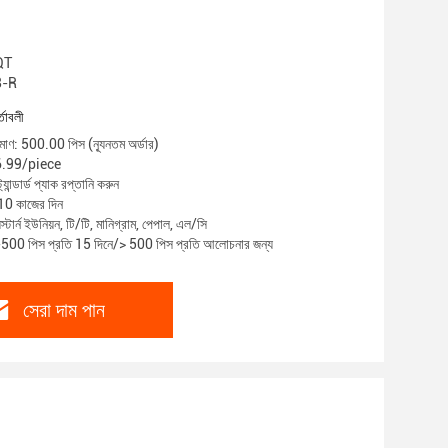
 QT
8-R
্তাবলী
িমাণ: 500.00 পিস (ন্যূনতম অর্ডার)
$6.99/piece
্যান্ডার্ড প্যাক রপ্তানি করুন
-10 কাজের দিন
স্টার্ন ইউনিয়ন, টি/টি, মানিগ্রাম, পেপাল, এল/সি
1-500 পিস প্রতি 15 দিনে/> 500 পিস প্রতি আলোচনার জন্য
সেরা দাম পান