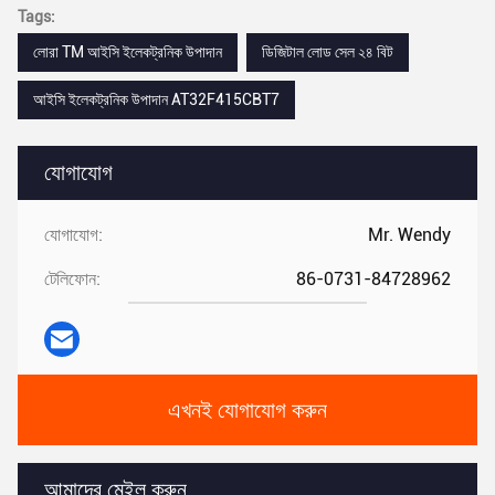
Tags:
লোরা TM আইসি ইলেকট্রনিক উপাদান
ডিজিটাল লোড সেল ২৪ বিট
আইসি ইলেকট্রনিক উপাদান AT32F415CBT7
যোগাযোগ
যোগাযোগ:
Mr. Wendy
টেলিফোন:
86-0731-84728962
এখনই যোগাযোগ করুন
আমাদের মেইল ​​করুন