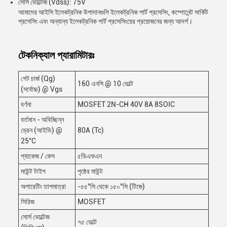
সোর্স ভোল্টেজ (Vdss): 75V
আমাদের আইসি ইলেকট্রনিক উপাদানগুলি ইলেকট্রনিক পার্ট প্রসেসিং, কম্পোনেন্ট সার্কিট
প্রসেসিং এবং অন্যান্য ইলেকট্রনিক পার্ট প্রসেসিংয়ের প্রয়োজনের জন্য আদর্শ।
টেকনিক্যাল প্যারামিটারঃ
গেট চার্জ (Qg)
160 এনসি @ 10 ভোল্ট
(সর্বোচ্চ) @ Vgs
বর্ণনা
MOSFET 2N-CH 40V 8A 8SOIC
বর্তমান - অবিচ্ছিন্ন
ড্রেন (আইডি) @
80A (Tc)
25°C
প্যাকেজ / কেস
৫ডিএফএন
মাউন্ট টাইপ
পৃষ্ঠের মাউন্ট
অপারেটিং তাপমাত্রা
-৫৫°সি থেকে ১৫০°সি (টিজে)
সিরিজ
MOSFET
সোর্স ভোল্টেজ
৭৫ ভোল্ট