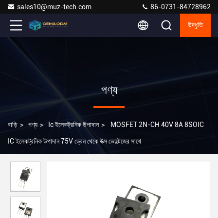
sales10@muz-tech.com
86-0731-84728962
উদ্ধৃতি
পণ্য
বাড়ি
>
পণ্য
>
Ic ইলেকট্রনিক উপাদান
>
MOSFET 2N-CH 40V 8A 8SOIC
IC ইলেকট্রনিক উপাদান 75V ড্রেন থেকে উত্স ভোল্টেজের সাথে