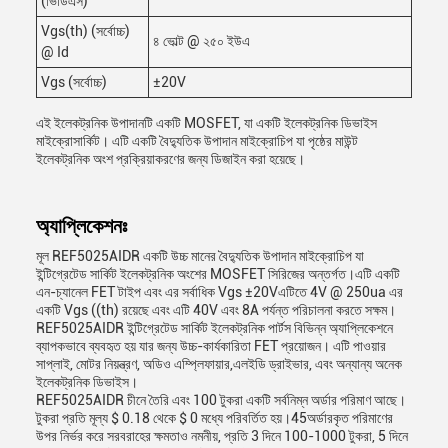
(ভিডিএস)
Vgs(th) (সর্বোচ্চ)
৪ ভোল্ট @ ২৫০ ইউএ
@ Id
Vgs (সর্বোচ্চ)
±20V
এই ইলেকট্রনিক উপাদানটি একটি MOSFET, যা একটি ইলেকট্রনিক ডিভাইস
মাইক্রোসার্কিট। এটি একটি বৈদ্যুতিক উপাদান মাইক্রোচিপ যা পৃষ্ঠের মাউন্ট
ইলেকট্রনিক অংশ প্রক্রিয়াকরণের জন্য ডিজাইন করা হয়েছে।
অ্যাপ্লিকেশনঃ
মূল REF5025AIDR একটি উচ্চ মানের বৈদ্যুতিক উপাদান মাইক্রোচিপ যা
ইন্টিগ্রেটেড সার্কিট ইলেকট্রনিক অংশের MOSFET সিরিজের অন্তর্গত।এটি একটি
এন-চ্যানেল FET টাইপ এবং এর সর্বাধিক Vgs ±20Vএটিতে 4V @ 250ua এর
একটি Vgs ((th) রয়েছে এবং এটি 40V এবং 8A পর্যন্ত পরিচালনা করতে সক্ষম।
REF5025AIDR ইন্টিগ্রেটেড সার্কিট ইলেকট্রনিক পার্টস বিভিন্ন অ্যাপ্লিকেশনে
ব্যাপকভাবে ব্যবহৃত হয় যার জন্য উচ্চ-কার্যকারিতা FET প্রয়োজন। এটি পাওয়ার
সাপ্লাই, মোটর নিয়ন্ত্রণ, অডিও এম্প্লিফায়ার,এলইডি ড্রাইভার, এবং অন্যান্য অনেক
ইলেকট্রনিক ডিভাইস।
REF5025AIDR চীনে তৈরি এবং 100 টুকরা একটি সর্বনিম্ন অর্ডার পরিমাণ আছে।
টুকরা প্রতি মূল্য $ 0.18 থেকে $ 0 মধ্যে পরিবর্তিত হয়।45অর্ডারকৃত পরিমাণের
উপর নির্ভর করে সরবরাহের ক্ষমতাও নমনীয়, প্রতি 3 দিনে 100-1000 টুকরা, 5 দিনে