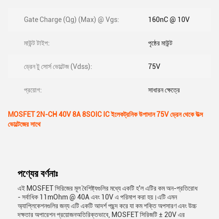
Gate Charge (Qg) (Max) @ Vgs:
160nC @ 10V
মাউন্ট টাইপ:
পৃষ্ঠের মাউন্ট
ড্রেন টু সোর্স ভোল্টেজ (Vdss):
75V
প্রয়োগ:
সাধারন ক্ষেত্রে
MOSFET 2N-CH 40V 8A 8SOIC IC ইলেকট্রনিক উপাদান 75V ড্রেন থেকে উত্স
ভোল্টেজের সাথে
পণ্যের বর্ণনাঃ
এই MOSFET সিরিজের মূল বৈশিষ্ট্যগুলির মধ্যে একটি হ'ল এটির কম অন-প্রতিরোধ
- সর্বাধিক 11mOhm @ 40A এবং 10V এ পরিমাপ করা হয়।এটি এমন
অ্যাপ্লিকেশনগুলির জন্য এটি একটি আদর্শ পছন্দ করে যা কম শক্তি অপসারণ এবং উচ্চ
দক্ষতার অপারেশন প্রয়োজনঅতিরিক্তভাবে, MOSFET সিরিজটি ± 20V এর