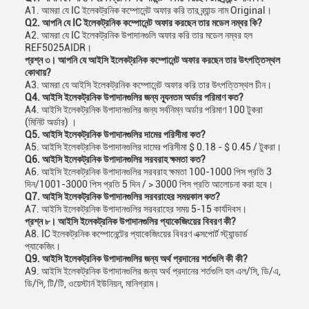
A1. আমরা যে IC ইলেকট্রনিক কম্পোনেন্ট অফার করি তার ব্র্যান্ড নাম Original।
Q2. আপনি যে IC ইলেকট্রনিক কম্পোনেন্ট অফার করছেন তার মডেল নম্বর কি?
A2. আমরা যে IC ইলেকট্রনিক উপাদানগুলি অফার করি তার মডেল নম্বর হল
REF5025AIDR।
প্রশ্ন ৩। আপনি যে আইসি ইলেকট্রনিক কম্পোনেন্ট অফার করছেন তার উৎপত্তিস্থল
কোথায়?
A3. আমরা যে আইসি ইলেকট্রনিক কম্পোনেন্ট অফার করি তার উৎপত্তিস্থল চীন।
Q4. আইসি ইলেকট্রনিক উপাদানগুলির জন্য ন্যূনতম অর্ডার পরিমাণ কত?
A4. আইসি ইলেকট্রনিক উপাদানগুলির জন্য সর্বনিম্ন অর্ডার পরিমাণ 100 টুকরা
(মিনিট অর্ডার) ।
Q5. আইসি ইলেকট্রনিক উপাদানগুলির দামের পরিসীমা কত?
A5. আইসি ইলেকট্রনিক উপাদানগুলির দামের পরিসীমা $ 0.18 - $ 0.45 / টুকরা।
Q6. আইসি ইলেকট্রনিক উপাদানগুলির সরবরাহ ক্ষমতা কত?
A6. আইসি ইলেকট্রনিক উপাদানগুলির সরবরাহ ক্ষমতা 100-1000 পিস প্রতি 3
দিন/1001-3000 পিস প্রতি 5 দিন / > 3000 পিস প্রতি আলোচনা করা হবে।
Q7. আইসি ইলেকট্রনিক উপাদানগুলির সরবরাহের সময়কাল কত?
A7. আইসি ইলেকট্রনিক উপাদানগুলির সরবরাহের সময় 5-15 কার্যদিবস।
প্রশ্ন ৮। আইসি ইলেকট্রনিক উপাদানগুলির প্যাকেজিংয়ের বিবরণ কী?
A8. IC ইলেকট্রনিক কম্পোনেন্টের প্যাকেজিংয়ের বিবরণ এক্সপোর্ট স্ট্যান্ডার্ড
প্যাকেজিং।
Q9. আইসি ইলেকট্রনিক উপাদানগুলির জন্য অর্থ প্রদানের শর্তগুলি কী কী?
A9. আইসি ইলেকট্রনিক উপাদানগুলির জন্য অর্থ প্রদানের শর্তগুলি হল এল/সি, ডি/এ,
ডি/পি, টি/টি, ওয়েস্টার্ন ইউনিয়ন, মানিগ্রাম।