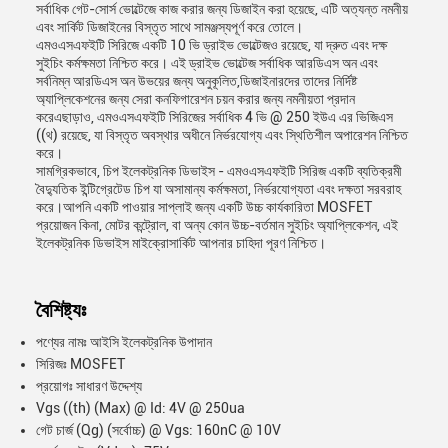
সর্বাধিক গেট-সোর্স ভোল্টেজে কাজ করার জন্য ডিজাইন করা হয়েছে, এটি অত্যন্ত নমনীয়
এবং সার্কিট ডিজাইনের বিস্তৃত সাথে সামঞ্জস্যপূর্ণ করে তোলে।
এমওএসএফইটি সিরিজে একটি 10 ভি ড্রাইভ ভোল্টেজও রয়েছে, যা দ্রুত এবং দক্ষ
সুইচিং কর্মক্ষমতা নিশ্চিত করে। এই ড্রাইভ ভোল্টেজ সর্বাধিক আরডিএস অন এবং
সর্বনিম্ন আরডিএস অন উভয়ের জন্য অনুকূলিত,ডিজাইনারদের তাদের নির্দিষ্ট
অ্যাপ্লিকেশনের জন্য সেরা কনফিগারেশন চয়ন করার জন্য নমনীয়তা প্রদান
করেএছাড়াও, এমওএসএফইটি সিরিজের সর্বাধিক 4 ভি @ 250 ইউএ এর ভিজিএস
((থ) রয়েছে, যা বিস্তৃত অবস্থার অধীনে নির্ভরযোগ্য এবং স্থিতিশীল অপারেশন নিশ্চিত
করে।
সামগ্রিকভাবে, চিপ ইলেকট্রনিক ডিভাইস - এমওএসএফইটি সিরিজ একটি ব্যতিক্রমী
বৈদ্যুতিক ইন্টিগ্রেটেড চিপ যা অসামান্য কর্মক্ষমতা, নির্ভরযোগ্যতা এবং দক্ষতা সরবরাহ
করে।আপনি একটি পাওয়ার সাপ্লাই জন্য একটি উচ্চ কার্যকারিতা MOSFET
প্রয়োজন কিনা, মোটর কন্ট্রোল, বা অন্য কোন উচ্চ-বর্তমান সুইচিং অ্যাপ্লিকেশন, এই
ইলেকট্রনিক ডিভাইস মাইক্রোসার্কিট আপনার চাহিদা পূরণ নিশ্চিত।
বৈশিষ্ট্যঃ
পণ্যের নামঃ আইসি ইলেকট্রনিক উপাদান
সিরিজঃ MOSFET
প্রয়োগঃ সাধারণ উদ্দেশ্য
Vgs ((th) (Max) @ Id: 4V @ 250ua
গেট চার্জ (Qg) (সর্বোচ্চ) @ Vgs: 160nC @ 10V