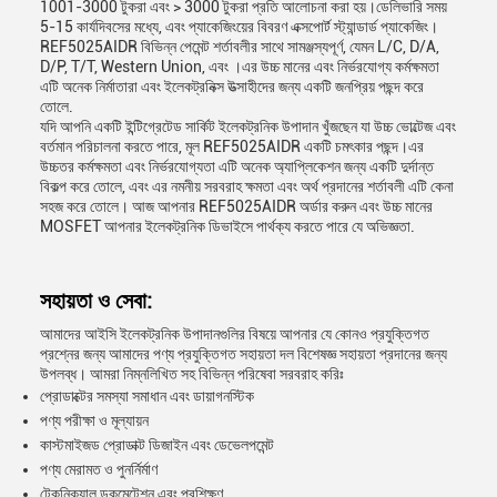
1001-3000 টুকরা এবং > 3000 টুকরা প্রতি আলোচনা করা হয়।ডেলিভারি সময়
5-15 কার্যদিবসের মধ্যে, এবং প্যাকেজিংয়ের বিবরণ এক্সপোর্ট স্ট্যান্ডার্ড প্যাকেজিং।
REF5025AIDR বিভিন্ন পেমেন্ট শর্তাবলীর সাথে সামঞ্জস্যপূর্ণ, যেমন L/C, D/A,
D/P, T/T, Western Union, এবং ।এর উচ্চ মানের এবং নির্ভরযোগ্য কর্মক্ষমতা
এটি অনেক নির্মাতারা এবং ইলেকট্রনিক্স উত্সাহীদের জন্য একটি জনপ্রিয় পছন্দ করে
তোলে.
যদি আপনি একটি ইন্টিগ্রেটেড সার্কিট ইলেকট্রনিক উপাদান খুঁজছেন যা উচ্চ ভোল্টেজ এবং
বর্তমান পরিচালনা করতে পারে, মূল REF5025AIDR একটি চমৎকার পছন্দ।এর
উচ্চতর কর্মক্ষমতা এবং নির্ভরযোগ্যতা এটি অনেক অ্যাপ্লিকেশন জন্য একটি দুর্দান্ত
বিকল্প করে তোলে, এবং এর নমনীয় সরবরাহ ক্ষমতা এবং অর্থ প্রদানের শর্তাবলী এটি কেনা
সহজ করে তোলে। আজ আপনার REF5025AIDR অর্ডার করুন এবং উচ্চ মানের
MOSFET আপনার ইলেকট্রনিক ডিভাইসে পার্থক্য করতে পারে যে অভিজ্ঞতা.
সহায়তা ও সেবা:
আমাদের আইসি ইলেকট্রনিক উপাদানগুলির বিষয়ে আপনার যে কোনও প্রযুক্তিগত
প্রশ্নের জন্য আমাদের পণ্য প্রযুক্তিগত সহায়তা দল বিশেষজ্ঞ সহায়তা প্রদানের জন্য
উপলব্ধ। আমরা নিম্নলিখিত সহ বিভিন্ন পরিষেবা সরবরাহ করিঃ
প্রোডাক্টের সমস্যা সমাধান এবং ডায়াগনস্টিক
পণ্য পরীক্ষা ও মূল্যায়ন
কাস্টমাইজড প্রোডাক্ট ডিজাইন এবং ডেভেলপমেন্ট
পণ্য মেরামত ও পুনর্নির্মাণ
টেকনিক্যাল ডকুমেন্টেশন এবং প্রশিক্ষণ