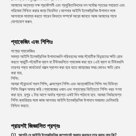
আমাদের অত্যন্ত দক্ষ প্রকৌশলী এবং প্রযুক্তিবিদদের দল সর্বোচ্চ স্তরের সহায়তা এবং
পরিষেবা নিশ্চিত করার জন্য নিবেদিত।আপনার আইসি ইলেকট্রনিক উপাদান সঙ্গে
আপনাকে সাহায্য করতে পারেন কিভাবে সম্পর্কে আরো জানতে আজ আমাদের সাথে
যোগাযোগ করুন.
প্যাকেজিং এবং শিপিংঃ
পণ্যের প্যাকেজিংঃ
সমস্ত আইসি ইলেকট্রনিক উপাদানগুলি পরিবহনের সময় স্ট্যাটিক বিদ্যুতের ক্ষতি রোধ
করতে অ্যান্টি-স্ট্যাটিক ব্যাগ বা টিউবগুলিতে প্যাকেজ করা হবে।এই ব্যাগ বা টিউবগুলি
তারপর শক্ত কার্ডবোর্ড বাক্সে স্থাপন করা হবে যাতে জাহাজের সময় কোনও ক্ষতি রোধ
করা যায়.
শিপিং:
আমরা স্ট্যান্ডার্ড স্থল শিপিং, এক্সপ্রেস শিপিং এবং আন্তর্জাতিক শিপিং সহ বিভিন্ন
শিপিং বিকল্প অফার করি।প্যাকেজের ওজন এবং গন্তব্যের ভিত্তিতে শিপিং খরচ গণনা
করা হবে. দুপুর ২ টার আগে অর্ডার প্রাপ্ত একই দিন পাঠানো হবে. আমরা নির্ভরযোগ্য
শিপিং ক্যারিয়ার সঙ্গে কাজ আপনার আইসি ইলেকট্রনিক উপাদান সময়মত ডেলিভারি
নিশ্চিত করতে.
প্রায়শই জিজ্ঞাসিত প্রশ্নঃ
Q1. আপনি যে আইসি ইলেকট্রনিক কম্পোনেন্ট অফার করছেন তার ব্র্যান্ড নাম কি?