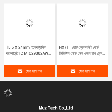
15.6 X 24mm ইলেকট্রনিক
HX711 ছোট ব্রেকআউট বোর্ড
কম্পোনেন্ট IC MIC29302AWD-
ডিজিটাল লোড সেল ওজন চাপ সেন্সর
TR
ডুয়াল চ্যানেল 24 বিট যথার্থতা এ /
ডি মডিউল
সেরা দাম পান
সেরা দাম পান
Muz Tech Co.,Ltd