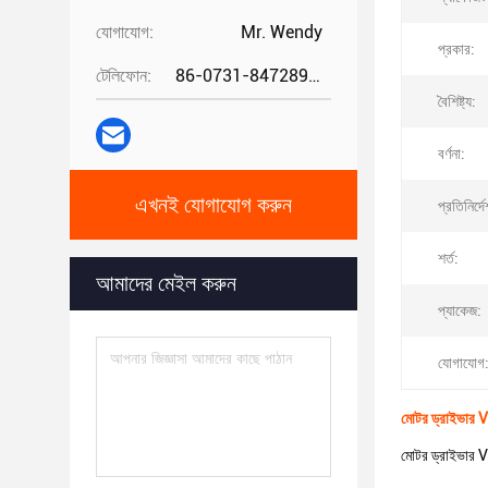
যোগাযোগ:
Mr. Wendy
প্রকার:
টেলিফোন:
86-0731-84728962
বৈশিষ্ট্য:
বর্ণনা:
এখনই যোগাযোগ করুন
প্রতিনির্দে
শর্ত:
আমাদের মেইল ​​করুন
প্যাকেজ:
যোগাযোগ
মোটর ড্রাইভার
মোটর ড্রাইভ