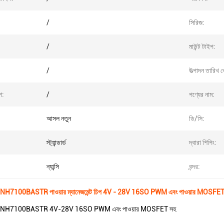
/
সিরিজ:
/
মাউন্ট টাইপ:
/
উত্পাদন তারিখ 
শ:
/
পণ্যের নাম:
আসল নতুন
ডি/সি:
স্ট্যান্ডার্ড
দ্বারা শিপিং:
:
ন্যান্সি
বন্দর:
 VNH7100BASTR পাওয়ার ম্যানেজমেন্ট চিপ 4V - 28V 16SO PWM এবং পাওয়ার MOSFET
ার VNH7100BASTR 4V-28V 16SO PWM এবং পাওয়ার MOSFET সহ