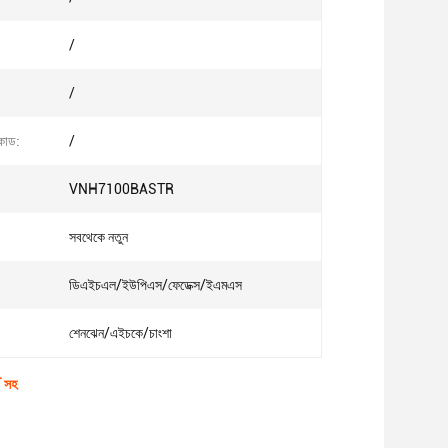
/
/
কোড:
/
VNH7100BASTR
সবথেকে নতুন
ডিএইচএল/ইউপিএস/ফেডেক্স/ইএমএস
শেনঝেন/এইচকে/চাংশা
 সহ