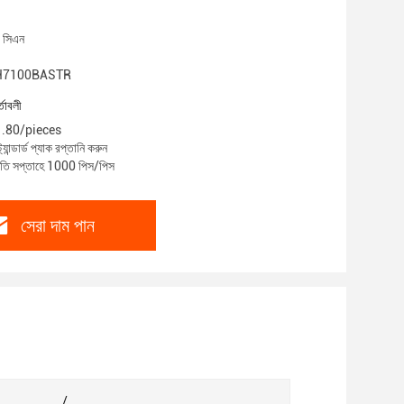
, সিএন
VNH7100BASTR
্তাবলী
$1.80/pieces
্যান্ডার্ড প্যাক রপ্তানি করুন
্রতি সপ্তাহে 1000 পিস/পিস
সেরা দাম পান
/