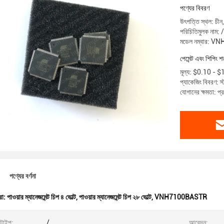
পণ্যের বিবরণ
উৎপত্তি স্থল: চীন
পরিচিতিমুলক নাম: /
মডেল নম্বার: 
পেমেন্ট এবং শিপিং শর
মূল্য: $0.10 - 
প্যাকেজিং বিবরণ: স্ট
যোগানের ক্ষমতা: প
পণ্যের বর্ণনা
রা:
পাওয়ার ম্যানেজমেন্ট চিপ ৪ ভোল্ট
,
পাওয়ার ম্যানেজমেন্ট চিপ ২৮ ভোল্ট
,
VNH7100BASTR
 টাইপ:
/
আবেদন: