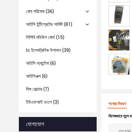
বোম পরিষেবা
(36)
আইসি ইন্টিগ্রেটেড সার্কিট
(81)
পিসিবি মডিউল বোর্ড
(15)
Ic ইলেকট্রনিক উপাদান
(39)
আইসি অ্যান্টেনা
(6)
আইপিএক্স
(6)
সিম হোল্ডার
(7)
ইউএফআই ডংলে
(3)
পণ্যের বিবরণ
বিশেষভাবে তুলে ধ
যোগাযোগ
প্যাকেজিং