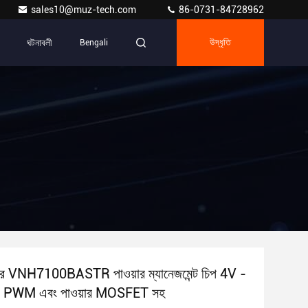
sales10@muz-tech.com
86-0731-84728962
ঘটনাবলী
Bengali
উদ্ধৃতি
ার VNH7100BASTR পাওয়ার ম্যানেজমেন্ট চিপ 4V -
PWM এবং পাওয়ার MOSFET সহ