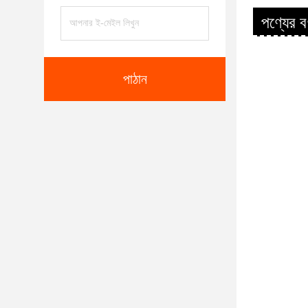
পণ্যের বর
পাঠান