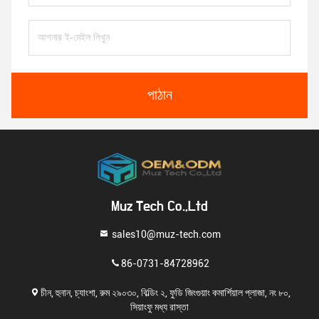
পাঠান
Muz Tech Co.,Ltd
sales10@muz-tech.com
86-0731-84728962
চীন, হুনান, চ্যাংশা, রুম ২৯০৩০, বিল্ডিং ২, ফুডি জিংগুয়াং কমার্শিয়াল প্লাজা, নং ৮০,
সিয়াংফু মধ্য রাস্তা