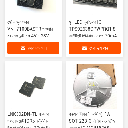
মোটর ড্রাইভার
মূল LED ড্রাইভার IC
VNH7100BASTR পাওয়ার
TPS92638QPWPRQ1 8
ম্যানেজমেন্ট চিপ 4V - 28V
আউটপুট লিনিয়ার এনালগ 70mA
16SO PWM এবং পাওয়ার
20-HTSSOP PWM ডিমিং
সেরা দাম পান
সেরা দাম পান
MOSFET সহ
LNK302DN-TL পাওয়ার
ধনাত্মক স্থির 1 আউটপুট 1A
ম্যানেজমেন্ট IC ইলেকট্রনিক
SOT-223-3 লিনিয়ার ভোল্টেজ
উপাদানগুলির জন্য ইন্টিগ্রেটেড
নিয়ন্ত্রক IC MCP1826S-