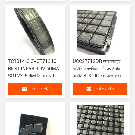
TC1014-3.3VCT713 IC
UCC27712DR ম্যানেজমেন্ট
REG LINEAR 3.3V 50MA
আইসি অর্ধ-ব্রিজ গেট ড্রাইভার
SOT23-5 পজিটিভ ফিক্সড 1
আইসি 8-SOIC ম্যানেজমেন্টের
আউটপুট 50mA
জন্য আইসি
সেরা দাম পান
সেরা দাম পান