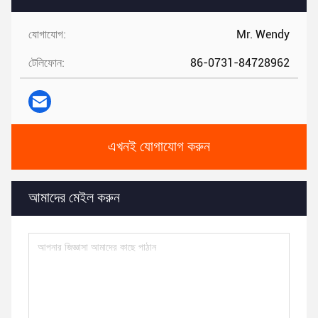
যোগাযোগ:
Mr. Wendy
টেলিফোন:
86-0731-84728962
এখনই যোগাযোগ করুন
আমাদের মেইল ​​করুন