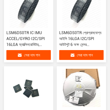
LSM6DS0TR IC IMU
LSM6DS0TR প্রোগ্রামযোগ্য
ACCEL/GYRO I2C/SPI
আইসি 16LGA I2C/SPI
16LGA অ্যাক্সিলরোমিটার,
আউটপুট 6 অক্ষ সেন্সর
গিরোস্কোপ, তাপমাত্রা, 6 অক্ষ
অ্যাক্সিলেরোমিটার গিরোস্কোপ
সেরা দাম পান
সেরা দাম পান
সেন্সর I2C, SPI আউটপুট
তাপমাত্রা আইএমইউ