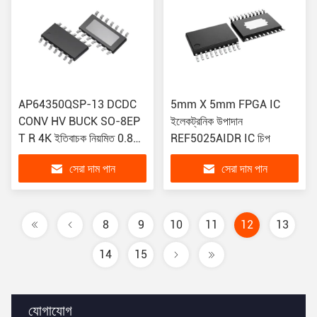
AP64350QSP-13 DCDC
5mm X 5mm FPGA IC
CONV HV BUCK SO-8EP
ইলেকট্রনিক উপাদান
T R 4K ইতিবাচক নিয়মিত 0.8V
REF5025AIDR IC চিপ
1 আউটপুট 3.5A 8-SOIC
সেরা দাম পান
সেরা দাম পান
8
9
10
11
12
13
14
15
যোগাযোগ