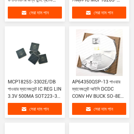
সার্কিট
3302E/DB
সেরা দাম পান
সেরা দাম পান
MCP1825S-3302E/DB
AP64350QSP-13 পাওয়ার
পাওয়ার ম্যানেজমেন্ট IC REG LIN
ম্যানেজমেন্ট আইসি DCDC
3.3V 500MA SOT223-3
CONV HV BUCK SO-8EP
লিনিয়ার ভোল্টেজ রেগুলেটর মূল
T R 4K পজিটিভ অ্যাডজাস্টেবল
সেরা দাম পান
সেরা দাম পান
0.8V 1 আউটপুট 3.5A 8-
SOIC