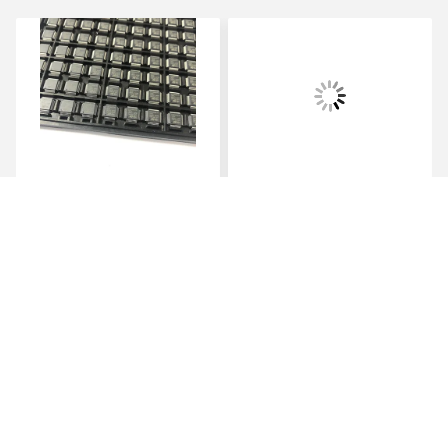
মূল LED ড্রাইভার IC
STM32F103RCT6 32Bit
TPS92638QPWPRQ1 8
256KB FPGA IC FLASH
আউটপুট লিনিয়ার এনালগ 70mA
64LQFP মাইক্রোকন্ট্রোলার IC
20-HTSSOP PWM ডিমিং
নমনীয় সংযোগ সহ
সেরা দাম পান
সেরা দাম পান
Muz Tech Co.,Ltd