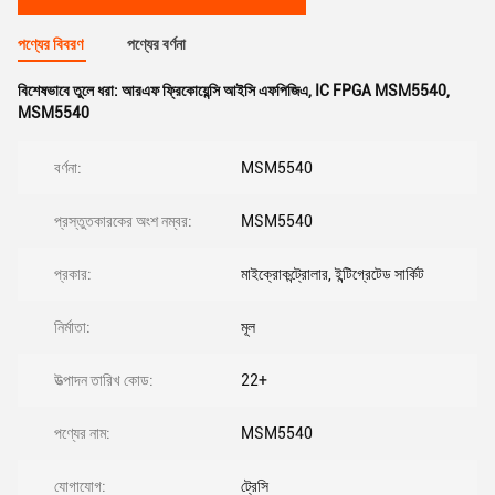
পণ্যের বিবরণ
পণ্যের বর্ণনা
বিশেষভাবে তুলে ধরা:
আরএফ ফ্রিকোয়েন্সি আইসি এফপিজিএ
,
IC FPGA MSM5540
,
MSM5540
বর্ণনা:
MSM5540
প্রস্তুতকারকের অংশ নম্বর:
MSM5540
প্রকার:
মাইক্রোকন্ট্রোলার, ইন্টিগ্রেটেড সার্কিট
নির্মাতা:
মূল
উত্পাদন তারিখ কোড:
22+
পণ্যের নাম:
MSM5540
যোগাযোগ:
ট্রেসি