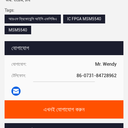
ভাষা: ইংরেজি, চীনা
Tags:
আরএফ ফ্রিকোয়েন্সি আইসি এফপিজিএ
IC FPGA MSM5540
MSM5540
যোগাযোগ
যোগাযোগ:
Mr. Wendy
টেলিফোন:
86-0731-84728962
এখনই যোগাযোগ করুন