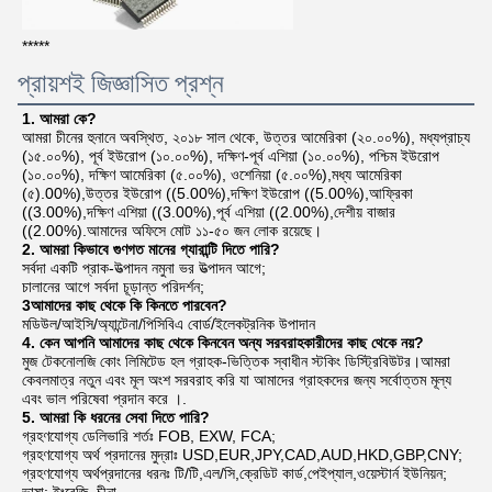
*****
প্রায়শই জিজ্ঞাসিত প্রশ্ন
1. আমরা কে?
আমরা চীনের হুনানে অবস্থিত, ২০১৮ সাল থেকে, উত্তর আমেরিকা (২০.০০%), মধ্যপ্রাচ্য 
(১৫.০০%), পূর্ব ইউরোপ (১০.০০%), দক্ষিণ-পূর্ব এশিয়া (১০.০০%), পশ্চিম ইউরোপ 
(১০.০০%), দক্ষিণ আমেরিকা (৫.০০%), ওশেনিয়া (৫.০০%),মধ্য আমেরিকা 
(৫).00%),উত্তর ইউরোপ ((5.00%),দক্ষিণ ইউরোপ ((5.00%),আফ্রিকা 
((3.00%),দক্ষিণ এশিয়া ((3.00%),পূর্ব এশিয়া ((2.00%),দেশীয় বাজার 
((2.00%).আমাদের অফিসে মোট ১১-৫০ জন লোক রয়েছে।
2. আমরা কিভাবে গুণগত মানের গ্যারান্টি দিতে পারি?
সর্বদা একটি প্রাক-উত্পাদন নমুনা ভর উত্পাদন আগে;
চালানের আগে সর্বদা চূড়ান্ত পরিদর্শন;
3আমাদের কাছ থেকে কি কিনতে পারবেন?
মডিউল/আইসি/অ্যান্টেনা/পিসিবিএ বোর্ড/ইলেকট্রনিক উপাদান
4. কেন আপনি আমাদের কাছ থেকে কিনবেন অন্য সরবরাহকারীদের কাছ থেকে নয়?
মুজ টেকনোলজি কোং লিমিটেড হল গ্রাহক-ভিত্তিক স্বাধীন স্টকিং ডিস্ট্রিবিউটর।আমরা 
কেবলমাত্র নতুন এবং মূল অংশ সরবরাহ করি যা আমাদের গ্রাহকদের জন্য সর্বোত্তম মূল্য 
এবং ভাল পরিষেবা প্রদান করে ।.
5. আমরা কি ধরনের সেবা দিতে পারি?
গ্রহণযোগ্য ডেলিভারি শর্তঃ FOB, EXW, FCA;
গ্রহণযোগ্য অর্থ প্রদানের মুদ্রাঃ USD,EUR,JPY,CAD,AUD,HKD,GBP,CNY;
গ্রহণযোগ্য অর্থপ্রদানের ধরনঃ টি/টি,এল/সি,ক্রেডিট কার্ড,পেইপ্যাল,ওয়েস্টার্ন ইউনিয়ন;