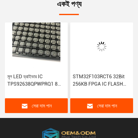
একই পণ্য
মূল LED ড্রাইভার IC
STM32F103RCT6 32Bit
TPS92638QPWPRQ1 8
256KB FPGA IC FLASH
আউটপুট লিনিয়ার এনালগ 70mA
64LQFP মাইক্রোকন্ট্রোলার IC
20-HTSSOP PWM ডিমিং
নমনীয় সংযোগ সহ
সেরা দাম পান
সেরা দাম পান