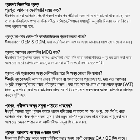
প্রায়শই জিজ্ঞাসিত প্রশ্ন
প্রশ্ন: আপনার ডেলিভারি সময় কত?
উঃ
পণ্য আমরা আপনার পেমেন্ট গ্রহণ করার পর পাঠানো যেতে পারে যদি আমরা স্টক আছে. যদি
তারা কাস্টমাইজড পণ্য বা স্টক বাইরে বর্তমানে,উৎপাদন সময়সূচী অনুযায়ী বিক্রয় দ্বারা বিতরণ
সময় প্রদান করা হবে.
প্রশ্ন:
আপনার কোম্পানি কাস্টমাইজেশন গ্রহণ করতে পারে?
উঃ
স্বাগতম OEM & ODM. দয়া করে
সি
আরও তথ্যের জন্য আমাদের সাথে যোগাযোগ করুন।
প্রশ্ন: আপনার কোম্পানির MOQ কত?
উঃ
সাধারণ পণ্যগুলির জন্য কোনও এমওকিউ নেই, যদি তারা কাস্টমাইজড পণ্য হয় তবে দয়া করে
আমাদের সাথে যোগাযোগ করুন, এবং আমরা এটি সম্পর্কে কথা বলতে পারি।
প্রশ্ন: এই প্যাকেজের জন্য ডেলিভারির পরে কি অন্য কোনো ফি লাগবে?
উঃ
যদি প্যাকেজ
যদি আপনার কোন নথিপত্র বা শংসাপত্রের প্রয়োজন হয়, দয়া করে আপনার
পণ্যটি শুল্ক কর্তৃপক্ষের কাছে পরিষ্কার করুন। দয়া করে মনে রাখবেন যে আপনাকে ভ্যাট (VAT)
দিতে হতে পারে।দয়া করে আমাদের সাথে সরাসরি যোগাযোগ করুন এবং আমরা আপনাকে সাহায্য
করতে খুশি হবে.
প্রশ্ন: পরীক্ষার জন্য নমুনা পাঠাতে পারবেন?
উঃ
হ্যাঁ, আমরা নমুনা প্রদান করতে পারেন যদি তারা আমাদের সাধারণ পণ্য, এবং শিপিং খরচ
আপনার পক্ষ থেকে প্রদান করা হবে। যদি নমুনা আপনি প্রয়োজন কাস্টমাইজড পণ্য,দয়া করে
আমাদের তদন্ত পাঠান এবং কাস্টমাইজড নমুনা ফি চেক করুন.
প্রশ্ন: আপনার পণ্যের গুণমান কত?
উঃ
আমরা শিপিংয়ের আগে গুণমান নিশ্চিত করার জন্য একটি পেশাদার QA / QC টিম আছে।