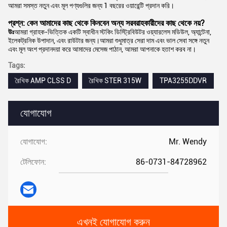
আমরা সমস্ত নতুন এবং মূল পণ্যগুলির জন্য 1 বছরের ওয়ারেন্টি প্রদান করি।
প্রশ্ন: কেন আমাদের কাছ থেকে কিনবেন অন্য সরবরাহকারীদের কাছ থেকে নয়?
উঃ
আমরা গ্রাহক-ভিত্তিক একটি স্বাধীন স্টকিং ডিস্ট্রিবিউটর ওয়্যারলেস মডিউল, অ্যান্টেনা,
ইলেকট্রনিক উপাদান, এবং রাউটার জন্য।আমরা শুধুমাত্র সেরা দাম এবং ভাল সেবা সঙ্গে নতুন
এবং মূল অংশ প্রদানদয়া করে আমাদের মেসেজ পাঠান, আমরা আপনাকে হতাশ করব না।
Tags:
রৈখিক AMP CLSS D
রৈখিক STER 315W
TPA3255DDVR
যোগাযোগ
যোগাযোগ:
Mr. Wendy
টেলিফোন:
86-0731-84728962
এখনই যোগাযোগ করুন