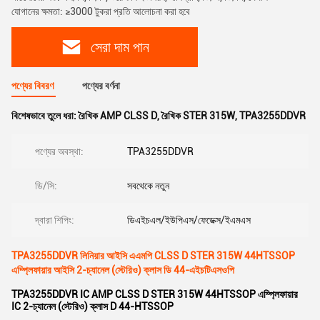
যোগানের ক্ষমতা: ≥3000 টুকরা প্রতি আলোচনা করা হবে
সেরা দাম পান
পণ্যের বিবরণ
পণ্যের বর্ণনা
বিশেষভাবে তুলে ধরা:
রৈখিক AMP CLSS D
,
রৈখিক STER 315W
,
TPA3255DDVR
পণ্যের অবস্থা:
TPA3255DDVR
ডি/সি:
সবথেকে নতুন
দ্বারা শিপিং:
ডিএইচএল/ইউপিএস/ফেডেক্স/ইএমএস
TPA3255DDVR লিনিয়ার আইসি এএমপি CLSS D STER 315W 44HTSSOP
এম্প্লিফায়ার আইসি 2-চ্যানেল (স্টেরিও) ক্লাস ডি 44-এইচটিএসওপি
TPA3255DDVR IC AMP CLSS D STER 315W 44HTSSOP এম্প্লিফায়ার
IC 2-চ্যানেল (স্টেরিও) ক্লাস D 44-HTSSOP