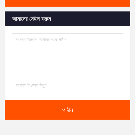
আমাদের মেইল ​​করুন
পাঠান