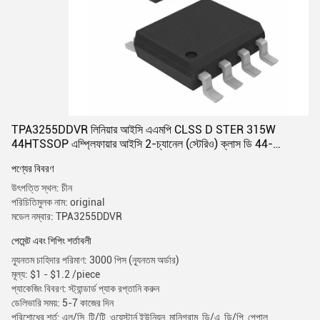
TPA3255DDVR লিনিয়ার আইসি এএমপি CLSS D STER 315W
44HTSSOP এম্প্লিফায়ার আইসি 2-চ্যানেল (স্টেরিও) ক্লাস ডি 44-
এইচটিএসওপি
পণ্যের বিবরণ
উৎপত্তি স্থল: চীন
পরিচিতিমুলক নাম: original
মডেল নম্বার: TPA3255DDVR
পেমেন্ট এবং শিপিং শর্তাবলী
ন্যূনতম চাহিদার পরিমাণ: 3000 পিস (ন্যূনতম অর্ডার)
মূল্য: $1 - $1.2 /piece
প্যাকেজিং বিবরণ: স্ট্যান্ডার্ড প্যাক রপ্তানি করুন
ডেলিভারি সময়: 5-7 কাজের দিন
পরিশোধের শর্ত: এল/সি, টি/টি, ওয়েস্টার্ন ইউনিয়ন, মানিগ্রাম, ডি/এ, ডি/পি, পেপাল