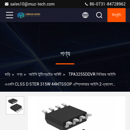
sales10@muz-tech.com
86-0731-84728962
উদ্ধৃতি
পণ্য
বাড়ি
>
পণ্য
>
আইসি ইন্টিগ্রেটেড সার্কিট
>
TPA3255DDVR লিনিয়ার আইসি
এএমপি CLSS D STER 315W 44HTSSOP এম্প্লিফায়ার আইসি 2-চ্যানেল
(স্টেরিও) ক্লাস ডি 44-এইচটিএসওপি