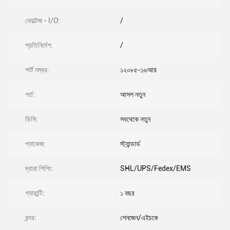
ভোল্টেজ - I/O:
/
প্রতিনির্দেশ:
/
পার্ট নম্বর:
১২০৮৫-১৬আর
শর্ত:
আসল নতুন
ডিসি:
সবথেকে নতুন
প্যাকেজ:
স্ট্যান্ডার্ড
দ্বারা শিপিং:
SHL/UPS/Fedex/EMS
গ্যারান্টি:
১ বছর
বন্দর:
শেনজেন/এইচকে