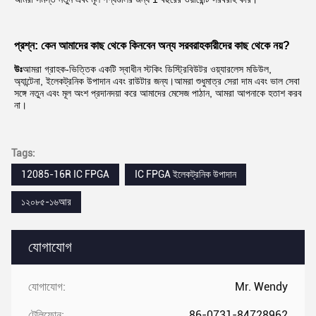
প্রশ্ন: কেন আমাদের কাছ থেকে কিনবেন অন্য সরবরাহকারীদের কাছ থেকে নয়?
উঃ
আমরা গ্রাহক-ভিত্তিক একটি স্বাধীন স্টকিং ডিস্ট্রিবিউটর ওয়্যারলেস মডিউল, 
অ্যান্টেনা, ইলেকট্রনিক উপাদান এবং রাউটার জন্য।আমরা শুধুমাত্র সেরা দাম এবং ভাল সেবা 
সঙ্গে নতুন এবং মূল অংশ প্রদানদয়া করে আমাদের মেসেজ পাঠান, আমরা আপনাকে হতাশ করব 
না।
Tags:
12085-16R IC FPGA
IC FPGA ইলেকট্রনিক উপাদান
১২০৮৫-১৬আর
যোগাযোগ
যোগাযোগ:
Mr. Wendy
টেলিফোন:
86-0731-84728962