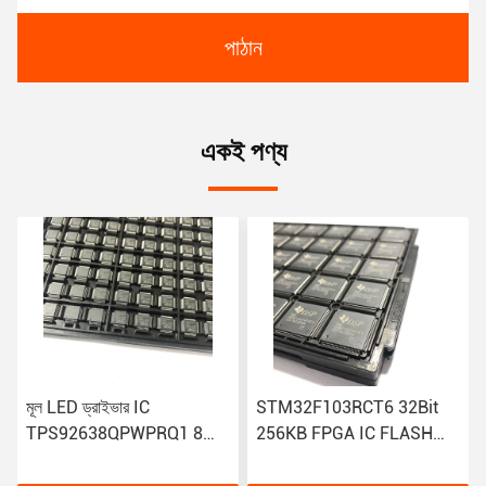
পাঠান
একই পণ্য
STM32F103RCT6 32Bit
AP64350QSP-13 পাওয়ার
256KB FPGA IC FLASH
ম্যানেজমেন্ট আইসি DCDC CONV
64LQFP মাইক্রোকন্ট্রোলার IC
HV BUCK SO-8EP T R 4K
নমনীয় সংযোগ সহ
পজিটিভ অ্যাডজাস্টেবল 0.8V 1