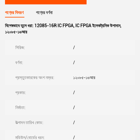
পণ্যের বিবরণ
পণ্যের বর্ণনা
বিশেষভাবে তুলে ধরা:
12085-16R IC FPGA
,
IC FPGA ইলেকট্রনিক উপাদান
,
১২০৮৫-১৬আর
সিরিজ:
/
বর্ণনা:
/
প্রস্তুতকারকের অংশ নম্বর:
১২০৮৫-১৬আর
প্রকার:
/
নির্মাতা:
/
উত্পাদন তারিখ কোড:
/
মডিউল/বোর্ডের ধরন:
/