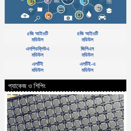
৫জি আইওটি
৪জি আইওটি
মডিউল
মডিউল
এলপিডব্লিউএ
জিপিএস
মডিউল
মডিউল
এলটিই
এলটিই-এ
মডিউল
মডিউল
প্যাকেজ ও শিপিং