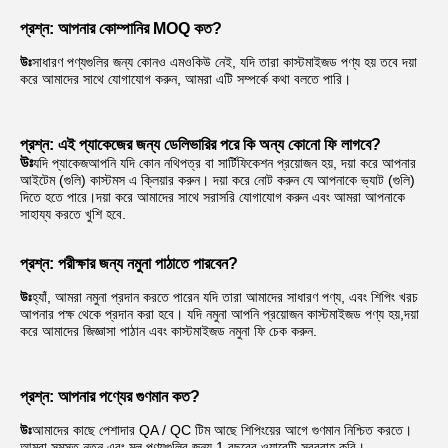
প্রশ্ন: আপনার কোম্পানির MOQ কত?
উঃ
সাধারণ পণ্যগুলির জন্য কোনও এমওকিউ নেই, যদি তারা কাস্টমাইজড পণ্য হয় তবে দয়া 
করে আমাদের সাথে যোগাযোগ করুন, আমরা এটি সম্পর্কে কথা বলতে পারি।
প্রশ্ন: এই প্যাকেজের জন্য ডেলিভারির পরে কি অন্য কোনো ফি লাগবে?
উঃ
যদি প্যাকেজ
আপনি যদি কোন নথিপত্র বা সার্টিফিকেশন প্রয়োজন হয়, দয়া করে আপনার 
আইটেম (গুলি) কাস্টমস এ ক্লিয়ার করুন। দয়া করে নোট করুন যে আপনাকে ভ্যাট (গুলি) 
দিতে হতে পারে।দয়া করে আমাদের সাথে সরাসরি যোগাযোগ করুন এবং আমরা আপনাকে 
সাহায্য করতে খুশি হবে.
প্রশ্ন: পরীক্ষার জন্য নমুনা পাঠাতে পারবেন?
উঃ
হ্যাঁ, আমরা নমুনা প্রদান করতে পারেন যদি তারা আমাদের সাধারণ পণ্য, এবং শিপিং খরচ 
আপনার পক্ষ থেকে প্রদান করা হবে। যদি নমুনা আপনি প্রয়োজন কাস্টমাইজড পণ্য হয়,দয়া 
করে আমাদের জিজ্ঞাসা পাঠান এবং কাস্টমাইজড নমুনা ফি চেক করুন.
প্রশ্ন: আপনার পণ্যের গুণমান কত?
উঃ
আমাদের কাছে পেশাদার QA / QC টিম আছে শিপিংয়ের আগে গুণমান নিশ্চিত করতে। 
আমরা সমস্ত নতুন এবং মূল পণ্যগুলির জন্য 1 বছরের ওয়ারেন্টি সরবরাহ করি।