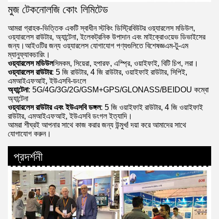
মুজ টেকনোলজি কোং লিমিটেড
আমরা গ্রাহক-ভিত্তিক একটি স্বাধীন স্টকিং ডিস্ট্রিবিউটর ওয়্যারলেস মডিউল,
ওয়্যারলেস রাউটার, অ্যান্টেনা, ইলেকট্রনিক উপাদান এবং মাইক্রোওয়েভ ডিভাইসের
জন্য।আইওটির জন্য ওয়্যারলেস যোগাযোগ পণ্যগুলিতে বিশেষজ্ঞএম-টু-এম
ম্যানুফ্যাকচারিং।
ওয়্যারলেস মডিউল
সিমকম, সিয়েরা, হপারফ, এস্প্রি, ওয়াইফাই, বিটি চিপ, লরা।
ওয়্যারলেস রাউটার
: 5 জি রাউটার, 4 জি রাউটার, ওয়াইফাই রাউটার, সিপিই,
এমআইএফআই, ইউএসবি-ডংলে
অ্যান্টেনা
: 5G/4G/3G/2G/GSM+GPS/GLONASS/BEIDOU কম্বো
অ্যান্টেনা
ওয়্যারলেস রাউটার এবং ইউএসবি ডঙ্গল
: 5 জি ওয়াইফাই রাউটার, 4 জি ওয়াইফাই
রাউটার, এমআইএফআই, ইউএসবি ডংগল ইত্যাদি।
আমরা শীঘ্রই আপনার সাথে কাজ করার জন্য উন্মুখ! দয়া করে আমাদের সাথে
যোগাযোগ করুন।
প্রদর্শনী