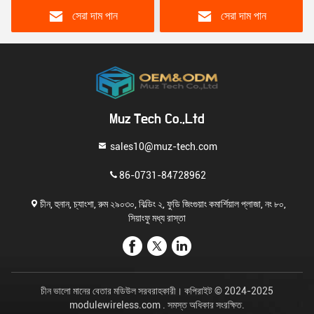
আউটপুট 3.5A 8-SOIC
সেরা দাম পান
সেরা দাম পান
Muz Tech Co.,Ltd
sales10@muz-tech.com
86-0731-84728962
চীন, হুনান, চ্যাংশা, রুম ২৯০৩০, বিল্ডিং ২, ফুডি জিংগুয়াং কমার্শিয়াল প্লাজা, নং ৮০,
সিয়াংফু মধ্য রাস্তা
চীন ভালো মানের বেতার মডিউল সরবরাহকারী। কপিরাইট © 2024-2025
modulewireless.com . সমস্ত অধিকার সংরক্ষিত.