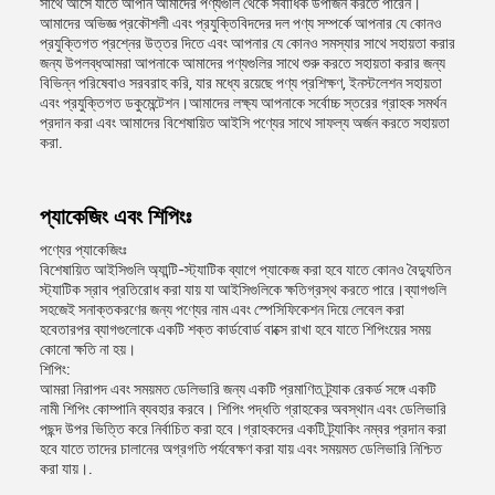
সাথে আসে যাতে আপনি আমাদের পণ্যগুলি থেকে সর্বাধিক উপার্জন করতে পারেন।
আমাদের অভিজ্ঞ প্রকৌশলী এবং প্রযুক্তিবিদদের দল পণ্য সম্পর্কে আপনার যে কোনও
প্রযুক্তিগত প্রশ্নের উত্তর দিতে এবং আপনার যে কোনও সমস্যার সাথে সহায়তা করার
জন্য উপলব্ধআমরা আপনাকে আমাদের পণ্যগুলির সাথে শুরু করতে সহায়তা করার জন্য
বিভিন্ন পরিষেবাও সরবরাহ করি, যার মধ্যে রয়েছে পণ্য প্রশিক্ষণ, ইনস্টলেশন সহায়তা
এবং প্রযুক্তিগত ডকুমেন্টেশন।আমাদের লক্ষ্য আপনাকে সর্বোচ্চ স্তরের গ্রাহক সমর্থন
প্রদান করা এবং আমাদের বিশেষায়িত আইসি পণ্যের সাথে সাফল্য অর্জন করতে সহায়তা
করা.
প্যাকেজিং এবং শিপিংঃ
পণ্যের প্যাকেজিংঃ
বিশেষায়িত আইসিগুলি অ্যান্টি-স্ট্যাটিক ব্যাগে প্যাকেজ করা হবে যাতে কোনও বৈদ্যুতিন
স্ট্যাটিক স্রাব প্রতিরোধ করা যায় যা আইসিগুলিকে ক্ষতিগ্রস্থ করতে পারে।ব্যাগগুলি
সহজেই সনাক্তকরণের জন্য পণ্যের নাম এবং স্পেসিফিকেশন দিয়ে লেবেল করা
হবেতারপর ব্যাগগুলোকে একটি শক্ত কার্ডবোর্ড বাক্সে রাখা হবে যাতে শিপিংয়ের সময়
কোনো ক্ষতি না হয়।
শিপিং:
আমরা নিরাপদ এবং সময়মত ডেলিভারি জন্য একটি প্রমাণিত ট্র্যাক রেকর্ড সঙ্গে একটি
নামী শিপিং কোম্পানি ব্যবহার করবে। শিপিং পদ্ধতি গ্রাহকের অবস্থান এবং ডেলিভারি
পছন্দ উপর ভিত্তি করে নির্বাচিত করা হবে।গ্রাহকদের একটি ট্র্যাকিং নম্বর প্রদান করা
হবে যাতে তাদের চালানের অগ্রগতি পর্যবেক্ষণ করা যায় এবং সময়মত ডেলিভারি নিশ্চিত
করা যায়।.