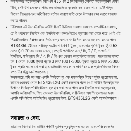
কনজিউমার ইলেকট্রনিক্সঃ বিটিএস 436 এল 2 জি বিভিন্ন ভোক্তা ইলেকট্রনিক্স যেমন
টিভি, সেট-টপ বক্স এবং গেমিং কনসোলগুলিতে ব্যবহার করা যেতে পারে।এটি শক্তি
বিতরণ নিয়ন্ত্রণ এবং অতিরিক্ত বর্তমান কারণে ক্ষতি থেকে উপাদান রক্ষা করতে সাহায্য
করতে পারেন.
চিকিৎসাঃ এই ইলেকট্রনিক আইসি চিপটি চিকিৎসা সরঞ্জাম যেমন ডায়াগনস্টিক সরঞ্জাম,
রোগী পর্যবেক্ষণ সিস্টেম এবং ইনফিউশন পাম্পগুলিতেও ব্যবহার করা যেতে পারে।এটি এই
ডিভাইসগুলির নিরাপদ এবং নির্ভরযোগ্য অপারেশন নিশ্চিত করতে সহায়তা করতে পারে.
BTS436L2G এর সর্বনিম্ন অর্ডার পরিমাণ 1 টুকরা, এবং দাম প্রতি টুকরা $ 0.63
থেকে $ 0.70 এর মধ্যে রয়েছে। পেমেন্ট শর্তাদিতে এল / সি, টি / টি, ওয়েস্টার্ন
ইউনিয়ন, মানিগ্রাম, ডি / এ, ডি / পি এবং পেপাল অন্তর্ভুক্ত রয়েছে।সরবরাহের ক্ষমতা
হল 1 থেকে 1000 টুকরা প্রতি 3 দিন/1001-3000 টুকরা প্রতি 5 দিন/ >3000
টুকরা প্রতি আলোচনা করা হবেডেলিভারি সময় ৫-৭ কার্যদিবস এবং প্যাকেজিংয়ের বিবরণ
রপ্তানির স্ট্যান্ডার্ড প্যাকেজ।
উপসংহারে, যদি আপনার একটি নির্ভরযোগ্য এবং দক্ষ শক্তি বিতরণ সুইচ প্রয়োজন হয়,
তাহলে গুডভিউ থেকে BTS436L2G একটি চমৎকার পছন্দ।এই আইসি ইলেকট্রনিক
উপাদান বিভিন্ন পরিস্থিতিতে ব্যবহার করা যেতে পারে এবং ইনস্টল করা সহজসুতরাং,
আপনি অটোমোটিভ, শিল্প, ভোক্তা ইলেকট্রনিক্স, বা চিকিৎসা অ্যাপ্লিকেশনের জন্য
একটি কম্পিউটার আইসি চিপ প্রয়োজন কিনা, BTS436L2G একটি আদর্শ সমাধান।
সহায়তা ও সেবা:
আমাদের বিশেষায়িত আইসি পণ্যটি ব্যাপক প্রযুক্তিগত সহায়তা এবং পরিষেবাগুলির