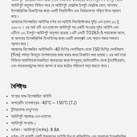
আউটপুট অনুপাত নিশ্চিত করে যে আউটপুট ভোল্টেজ ইনপুট ভোল্টেজ মেলে, আপনার
ইলেকট্রনিক ডিভাইসের জন্য একটি স্থিতিশীল এবং নির্ভরযোগ্য শক্তি উৎস প্রদান
করে।
আমাদের বিশেষায়িত আইসির বর্ণনা হল আইসি পিডব্লিউআর সুইচ এন-চ্যান ১ঃ১ টু
২৬৩-৫। এর অর্থ এটি এন-চ্যানেল আউটপুট সহ একটি পাওয়ার সুইচ আইসি এবং
এটিতে ১ঃ১ ইনপুট-আউটপুট অনুপাত রয়েছে।এটি একটি TO263-5 প্যাকেজে আসে,
যা আপনার ইলেকট্রনিক ডিভাইসের জন্য একটি কমপ্যাক্ট এবং স্থান-সঞ্চয় সমাধান
প্রদান করে।
আমাদের বিশেষায়িত আইসিগুলি -40 ডিগ্রি সেলসিয়াস থেকে 150 ডিগ্রি সেলসিয়াস
(টিজে) পর্যন্ত বিস্তৃত তাপমাত্রায় কাজ করার জন্য ডিজাইন করা হয়েছে। এর অর্থ তারা
বিভিন্ন অ্যাপ্লিকেশনগুলিতে ব্যবহারের জন্য উপযুক্ত,অটোমোটিভ থেকে ইন্ডাস্ট্রিয়াল,
এবং পারফরম্যান্সের সাথে আপস না করে কঠোর পরিবেশে সহ্য করতে পারে।
বৈশিষ্ট্যঃ
পণ্যের নামঃ বিশেষায়িত আইসি
অপারেটিং তাপমাত্রাঃ -40°C ~ 150°C (TJ)
ইন্টারফেসঃ চালু/বন্ধ
আউটপুট প্রকারঃ এন-চ্যানেল
আউটপুট সংখ্যাঃ ১
বর্তমান - আউটপুট (সর্বোচ্চ): 8.8A
বর্ণনাঃ এই পণ্যটি একটি উচ্চমানের আইসি চিপ যা কম্পিউটার এবং অন্যান্য ইলেকট্রনিক