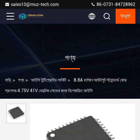
sales10@muz-tech.com
86-0731-84728962
উদ্ধৃতি
পণ্য
বাড়ি
>
পণ্য
>
আইসি ইন্টিগ্রেটেড সার্কিট
>
8.8A বর্তমান আউটপুট স্ট্যান্ডার্ড কোর
প্রসেসর 4.75V 41V ভোল্টেজ লোডের জন্য বিশেষায়িত আইসি