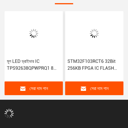
মূল LED ড্রাইভার IC
STM32F103RCT6 32Bit
TPS92638QPWPRQ1 8
256KB FPGA IC FLASH
আউটপুট লিনিয়ার এনালগ 70mA
64LQFP মাইক্রোকন্ট্রোলার IC
20-HTSSOP PWM ডিমিং
নমনীয় সংযোগ সহ
সেরা দাম পান
সেরা দাম পান