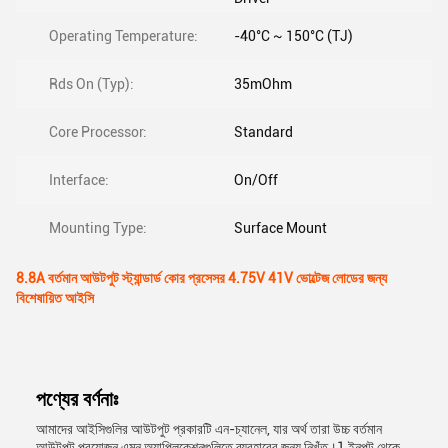
Operating Temperature:
-40°C ~ 150°C (TJ)
Rds On (Typ):
35mOhm
Core Processor:
Standard
Interface:
On/Off
Mounting Type:
Surface Mount
8.8A বর্তমান আউটপুট স্ট্যান্ডার্ড কোর প্রসেসর 4.75V 41V ভোল্টেজ লোডের জন্য
বিশেষায়িত আইসি
পণ্যের বর্ণনাঃ
আমাদের আইসিগুলির আউটপুট প্রকারটি এন-চ্যানেল, যার অর্থ তারা উচ্চ বর্তমান
আউটপুট প্রয়োজন এমন অ্যাপ্লিকেশনগুলিতে ব্যবহারের জন্য নিখুঁত।1 ইনপুট থেকে