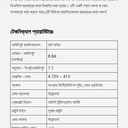
ডিভাইসে ব্যবহারের জন্য ডিজাইন করা হয়েছে। এটি একটি শক্ত নকশা যা চরম
তাপমাত্রা সহ্য করতে পারে,এটি বিভিন্ন অ্যাপ্লিকেশনে ব্যবহারের জন্য আদর্শ.
টেকনিক্যাল প্যারামিটারঃ
আউটপুট কনফিগারেশন
হাই সাইড
বর্তমান - আউটপুট
8.8A
(সর্বোচ্চ)
অনুপাত - ইনপুটঃআউটপুট
1:1
ভোল্টেজ - লোড
4.75V ~ 41V
প্রকার
পাওয়ার ডিস্ট্রিবিউশন সুইচ, লোড ড্রাইভার
কোর প্রসেসর
স্ট্যান্ডার্ড
প্রোডাক্ট বিভাগ
আইসি ইন্টিগ্রেটেড সার্কিট
মাউন্ট টাইপ
পৃষ্ঠের মাউন্ট
কোর আকার
স্ট্যান্ডার্ড