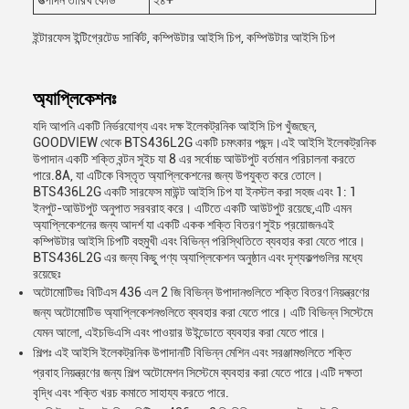
উত্পাদন তারিখ কোড
২৪+
ইন্টারফেস ইন্টিগ্রেটেড সার্কিট, কম্পিউটার আইসি চিপ, কম্পিউটার আইসি চিপ
অ্যাপ্লিকেশনঃ
যদি আপনি একটি নির্ভরযোগ্য এবং দক্ষ ইলেকট্রনিক আইসি চিপ খুঁজছেন,
GOODVIEW থেকে BTS436L2G একটি চমৎকার পছন্দ।এই আইসি ইলেকট্রনিক
উপাদান একটি শক্তি বন্টন সুইচ যা 8 এর সর্বোচ্চ আউটপুট বর্তমান পরিচালনা করতে
পারে.8A, যা এটিকে বিস্তৃত অ্যাপ্লিকেশনের জন্য উপযুক্ত করে তোলে।
BTS436L2G একটি সারফেস মাউন্ট আইসি চিপ যা ইনস্টল করা সহজ এবং 1: 1
ইনপুট-আউটপুট অনুপাত সরবরাহ করে। এটিতে একটি আউটপুট রয়েছে,এটি এমন
অ্যাপ্লিকেশনের জন্য আদর্শ যা একটি একক শক্তি বিতরণ সুইচ প্রয়োজনএই
কম্পিউটার আইসি চিপটি বহুমুখী এবং বিভিন্ন পরিস্থিতিতে ব্যবহার করা যেতে পারে।
BTS436L2G এর জন্য কিছু পণ্য অ্যাপ্লিকেশন অনুষ্ঠান এবং দৃশ্যকল্পগুলির মধ্যে
রয়েছেঃ
অটোমোটিভঃ বিটিএস 436 এল 2 জি বিভিন্ন উপাদানগুলিতে শক্তি বিতরণ নিয়ন্ত্রণের
জন্য অটোমোটিভ অ্যাপ্লিকেশনগুলিতে ব্যবহার করা যেতে পারে। এটি বিভিন্ন সিস্টেমে
যেমন আলো, এইচভিএসি এবং পাওয়ার উইন্ডোতে ব্যবহার করা যেতে পারে।
শিল্পঃ এই আইসি ইলেকট্রনিক উপাদানটি বিভিন্ন মেশিন এবং সরঞ্জামগুলিতে শক্তি
প্রবাহ নিয়ন্ত্রণের জন্য শিল্প অটোমেশন সিস্টেমে ব্যবহার করা যেতে পারে।এটি দক্ষতা
বৃদ্ধি এবং শক্তি খরচ কমাতে সাহায্য করতে পারে.