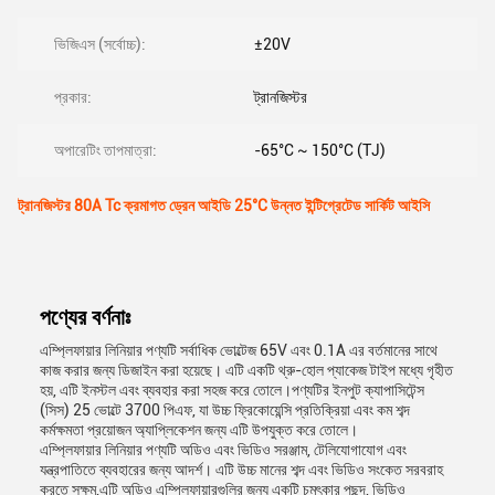
ভিজিএস (সর্বোচ্চ):
±20V
প্রকার:
ট্রানজিস্টর
অপারেটিং তাপমাত্রা:
-65°C ~ 150°C (TJ)
ট্রানজিস্টর 80A Tc ক্রমাগত ড্রেন আইডি 25°C উন্নত ইন্টিগ্রেটেড সার্কিট আইসি
পণ্যের বর্ণনাঃ
এম্প্লিফায়ার লিনিয়ার পণ্যটি সর্বাধিক ভোল্টেজ 65V এবং 0.1A এর বর্তমানের সাথে
কাজ করার জন্য ডিজাইন করা হয়েছে। এটি একটি থ্রু-হোল প্যাকেজ টাইপ মধ্যে গৃহীত
হয়, এটি ইনস্টল এবং ব্যবহার করা সহজ করে তোলে।পণ্যটির ইনপুট ক্যাপাসিটেন্স
(সিস) 25 ভোল্টে 3700 পিএফ, যা উচ্চ ফ্রিকোয়েন্সি প্রতিক্রিয়া এবং কম শব্দ
কর্মক্ষমতা প্রয়োজন অ্যাপ্লিকেশন জন্য এটি উপযুক্ত করে তোলে।
এম্প্লিফায়ার লিনিয়ার পণ্যটি অডিও এবং ভিডিও সরঞ্জাম, টেলিযোগাযোগ এবং
যন্ত্রপাতিতে ব্যবহারের জন্য আদর্শ। এটি উচ্চ মানের শব্দ এবং ভিডিও সংকেত সরবরাহ
করতে সক্ষম,এটি অডিও এম্প্লিফায়ারগুলির জন্য একটি চমৎকার পছন্দ, ভিডিও