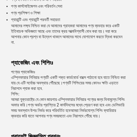
পণ্য কাস্টমাইজেশন এবং পরিবর্তন সেবা
পণ্য প্রশিক্ষণ ও শিক্ষা
গ্যারান্টি এবং গ্যারান্টি পরবর্তী সহায়তা
আমাদের লক্ষ্য নিশ্চিত করা যে আমাদের গ্রাহকরা আমাদের পণ্য ব্যবহার করে একটি
ইতিবাচক অভিজ্ঞতা আছে এবং তাদের ক্রয় আত্মবিশ্বাসী বোধ করা হয়। দয়া করে
আপনার কোন প্রশ্ন বা উদ্বেগ থাকলে আমাদের সাথে যোগাযোগ করতে দ্বিধা করবেন
না.
প্যাকেজিং এবং শিপিংঃ
পণ্যের প্যাকেজিংঃ
এম্প্লিফায়ার লিনিয়ার পণ্যটি একটি শক্ত কার্ডবোর্ড বাক্সে পাঠানো হবে যাতে নিশ্চিত করা
যায় যে এটি সর্বোচ্চ অবস্থায় পৌঁছেছে।পণ্যটি শিপিংয়ের সময় কোনও ক্ষতি এড়াতে
নিরাপদে প্যাক করা হবে.
শিপিং:
আমরা যুক্তরাষ্ট্রে যে কোন জায়গায় এম্প্লিফায়ার লিনিয়ার পণ্যের জন্য বিনামূল্যে শিপিং
অফার করি।পণ্য অর্ডার প্রাপ্তির 2 কার্যদিবসের মধ্যে প্রেরণ করা হবে এবং ডেলিভারি
সময় অবস্থান উপর নির্ভর করে পরিবর্তিত হবেআমরা নির্ভরযোগ্য শিপিং ক্যারিয়ার
ব্যবহার করি যাতে আপনার পণ্য সময়মতো এবং নিরাপদে পৌঁছে যায়।
প্রায়শই জিজ্ঞাসিত প্রশ্নঃ