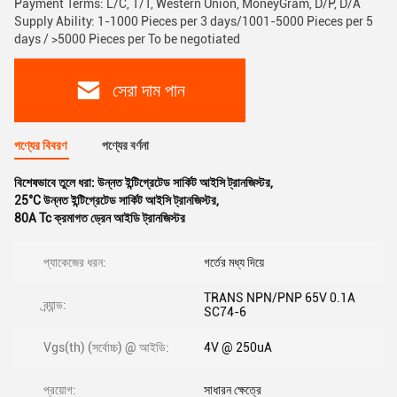
Payment Terms: L/C, T/T, Western Union, MoneyGram, D/P, D/A
Supply Ability: 1-1000 Pieces per 3 days/1001-5000 Pieces per 5
days / >5000 Pieces per To be negotiated
সেরা দাম পান
পণ্যের বিবরণ
পণ্যের বর্ণনা
বিশেষভাবে তুলে ধরা:
উন্নত ইন্টিগ্রেটেড সার্কিট আইসি ট্রানজিস্টর
,
25°C উন্নত ইন্টিগ্রেটেড সার্কিট আইসি ট্রানজিস্টর
,
80A Tc ক্রমাগত ড্রেন আইডি ট্রানজিস্টর
প্যাকেজের ধরন:
গর্তের মধ্য দিয়ে
TRANS NPN/PNP 65V 0.1A
ব্র্যান্ড:
SC74-6
Vgs(th) (সর্বোচ্চ) @ আইডি:
4V @ 250uA
প্রয়োগ:
সাধারন ক্ষেত্রে