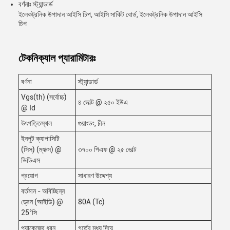
বর্ণনাঃ স্ট্যান্ডার্ড
ইলেকট্রনিক উপাদান আইসি চিপ, আইসি সার্কিট বোর্ড, ইলেকট্রনিক উপাদান আইসি
চিপ
টেকনিক্যাল প্যারামিটারঃ
বর্ণনা
স্ট্যান্ডার্ড
Vgs(th) (সর্বোচ্চ)
৪ ভোল্ট @ ২৫০ ইউএ
@ Id
উৎপত্তিস্থল
গুয়াংডং, চীন
ইনপুট ক্যাপাসিটি
(সিস) (ম্যাক্স) @
৩৭০০ পিএফ @ ২৫ ভোল্ট
ভিডিএস
প্রয়োগ
সাধারণ উদ্দেশ্য
বর্তমান - অবিচ্ছিন্ন
ড্রেন (আইডি) @
80A (Tc)
25°সি
প্যাকেজের ধরন
গর্তের মধ্য দিয়ে