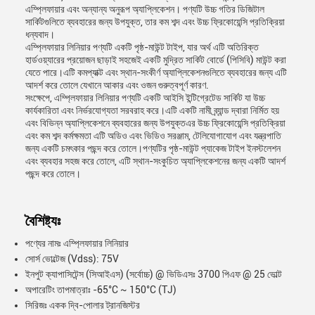
এম্প্লিফায়ার এবং অন্যান্য অনুরূপ অ্যাপ্লিকেশন। পণ্যটি উচ্চ গতির ডিজিটাল
সার্কিটগুলিতে ব্যবহারের জন্য উপযুক্ত, তার কম শব্দ এবং উচ্চ ফ্রিকোয়েন্সি প্রতিক্রিয়া
ধন্যবাদ।
এম্প্লিফায়ার লিনিয়ার পণ্যটি একটি পৃষ্ঠ-মাউন্ট টাইপ, যার অর্থ এটি অতিরিক্ত
হার্ডওয়্যারের প্রয়োজন ছাড়াই সহজেই একটি মুদ্রিত সার্কিট বোর্ডে (পিসিবি) মাউন্ট করা
যেতে পারে।এটি কমপ্যাক্ট এবং স্থান-সংকীর্ণ অ্যাপ্লিকেশনগুলিতে ব্যবহারের জন্য এটি
আদর্শ করে তোলে যেখানে আকার এবং ওজন গুরুত্বপূর্ণ কারণ.
সংক্ষেপে, এম্প্লিফায়ার লিনিয়ার পণ্যটি একটি আইসি ইন্টিগ্রেটেড সার্কিট যা উচ্চ
কার্যকারিতা এবং নির্ভরযোগ্যতা সরবরাহ করে।এটি একটি নামী ব্র্যান্ড দ্বারা নির্মিত হয়
এবং বিভিন্ন অ্যাপ্লিকেশনে ব্যবহারের জন্য উপযুক্তএর উচ্চ ফ্রিকোয়েন্সি প্রতিক্রিয়া
এবং কম শব্দ কর্মক্ষমতা এটি অডিও এবং ভিডিও সরঞ্জাম, টেলিযোগাযোগ এবং যন্ত্রপাতি
জন্য একটি চমৎকার পছন্দ করে তোলে।পণ্যটির পৃষ্ঠ-মাউন্ট প্যাকেজ টাইপ ইনস্টলেশন
এবং ব্যবহার সহজ করে তোলে, এটি স্থান-সংকুচিত অ্যাপ্লিকেশনের জন্য একটি আদর্শ
পছন্দ করে তোলে।
বৈশিষ্ট্যঃ
পণ্যের নামঃ এম্প্লিফায়ার লিনিয়ার
সোর্স ভোল্টেজ (Vdss): 75V
ইনপুট ক্যাপাসিটেন্স (সিআইএস) (সর্বোচ্চ) @ ভিডিএসঃ 3700 পিএফ @ 25 ভোল্ট
অপারেটিং তাপমাত্রাঃ -65°C ~ 150°C (TJ)
সিরিজঃ একক দ্বি-পোলার ট্রানজিস্টর