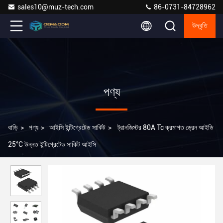
sales10@muz-tech.com
86-0731-84728962
উদ্ধৃতি
পণ্য
বাড়ি
>
পণ্য
>
আইসি ইন্টিগ্রেটেড সার্কিট
>
ট্রানজিস্টর 80A Tc ক্রমাগত ড্রেন আইডি
25°C উন্নত ইন্টিগ্রেটেড সার্কিট আইসি