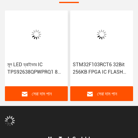
মূল LED ড্রাইভার IC
STM32F103RCT6 32Bit
TPS92638QPWPRQ1 8
256KB FPGA IC FLASH
আউটপুট লিনিয়ার এনালগ 70mA
64LQFP মাইক্রোকন্ট্রোলার IC
20-HTSSOP PWM ডিমিং
নমনীয় সংযোগ সহ
সেরা দাম পান
সেরা দাম পান