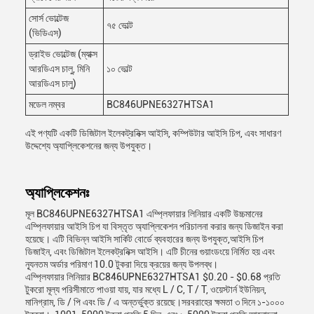
সোর্স ভোল্টেজ
৭৫ ভোল্ট
(ভিডিএস)
ড্রাইভ ভোল্টেজ (ম্যাক্স
আরডিএস চালু, মিনি
১০ ভোল্ট
আরডিএস চালু)
মডেল নম্বর
BC846UPNE6327HTSA1
এই পণ্যটি একটি ডিজিটাল ইলেকট্রনিক্স আইসি, কম্পিউটার আইসি চিপ, এবং সাধারণ
উদ্দেশ্যে অ্যাপ্লিকেশনের জন্য উপযুক্ত।
অ্যাপ্লিকেশনঃ
মূল BC846UPNE6327HTSA1 এম্প্লিফায়ার লিনিয়ার একটি উচ্চমানের
এম্প্লিফায়ার আইসি চিপ যা বিস্তৃত অ্যাপ্লিকেশন পরিচালনা করার জন্য ডিজাইন করা
হয়েছে। এটি বিভিন্ন আইসি সার্কিট বোর্ডে ব্যবহারের জন্য উপযুক্ত,আইসি চিপ
ডিজাইন, এবং ডিজিটাল ইলেকট্রনিক্স আইসি। এটি চীনের গুয়াংডংয়ে নির্মিত হয় এবং
ন্যূনতম অর্ডার পরিমাণ 10.0 টুকরা দিয়ে ক্রয়ের জন্য উপলব্ধ।
এম্প্লিফায়ার লিনিয়ার BC846UPNE6327HTSA1 $0.20 - $0.68 প্রতি
টুকরো মূল্য পরিসীমাতে পাওয়া যায়, যার মধ্যে L / C, T / T, ওয়েস্টার্ন ইউনিয়ন,
মানিগ্রাম, ডি / পি এবং ডি / এ অন্তর্ভুক্ত রয়েছে।সরবরাহের ক্ষমতা ৩ দিনে ১-১০০০