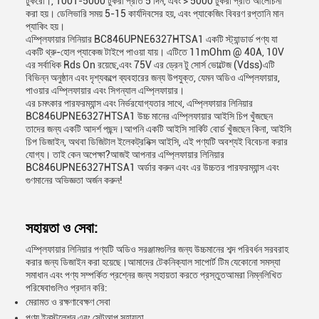
টুকরো।, 1001-5000 টুকরা প্রতি 5 দিন, এবং > 5000 টুকরা প্রতি আলোচনা
করা হয়। ডেলিভারি সময় 5-15 কার্যদিবসের হয়, এবং প্যাকেজিং বিবরণ রপ্তানি মান
প্যাকিং হয়।
এম্প্লিফায়ার লিনিয়ার BC846UPNE6327HTSA1 একটি স্ট্যান্ডার্ড পণ্য যা
একটি থ্রু-হোল প্যাকেজ টাইপে পাওয়া যায়। এটিতে 11mOhm @ 40A, 10V
এর সর্বাধিক Rds On রয়েছে,এবং 75V এর ড্রেন টু সোর্স ভোল্টেজ (Vdss)এটি
বিভিন্ন অনুষ্ঠান এবং দৃশ্যকল্পে ব্যবহারের জন্য উপযুক্ত, যেমন অডিও এম্প্লিফায়ার,
পাওয়ার এম্প্লিফায়ার এবং সিগন্যাল এম্প্লিফায়ার।
এর চমৎকার পারফরম্যান্স এবং নির্ভরযোগ্যতার সাথে, এম্প্লিফায়ার লিনিয়ার
BC846UPNE6327HTSA1 উচ্চ মানের এম্প্লিফায়ার আইসি চিপ খুঁজছেন
তাদের জন্য একটি আদর্শ পছন্দ।আপনি একটি আইসি সার্কিট বোর্ড খুঁজছেন কিনা, আইসি
চিপ ডিজাইন, অথবা ডিজিটাল ইলেকট্রনিক্স আইসি, এই পণ্যটি অবশ্যই বিবেচনা করার
যোগ্য। তাই কেন অপেক্ষা?আজই আপনার এম্প্লিফায়ার লিনিয়ার
BC846UPNE6327HTSA1 অর্ডার করুন এবং এর উচ্চতর পারফরম্যান্স এবং
গুণমানের অভিজ্ঞতা অর্জন করুন!
সহায়তা ও সেবা:
এম্প্লিফায়ার লিনিয়ার পণ্যটি অডিও সরঞ্জামগুলির জন্য উচ্চমানের শব্দ পরিবর্ধন সরবরাহ
করার জন্য ডিজাইন করা হয়েছে।আমাদের টেকনিক্যাল সাপোর্ট টিম যেকোনো সমস্যা
সমাধান এবং পণ্য সম্পর্কিত প্রশ্নের জন্য সহায়তা করতে প্রস্তুতআমরা নিম্নলিখিত
পরিষেবাগুলিও প্রদান করি:
মেরামত ও রক্ষণাবেক্ষণ সেবা
পণ্য ইনস্টলেশন এবং সেটআপ সহায়তা