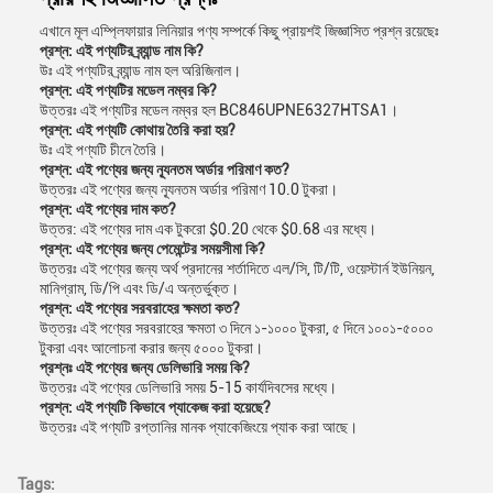
এখানে মূল এম্প্লিফায়ার লিনিয়ার পণ্য সম্পর্কে কিছু প্রায়শই জিজ্ঞাসিত প্রশ্ন রয়েছেঃ
প্রশ্ন: এই পণ্যটির ব্র্যান্ড নাম কি?
উঃ এই পণ্যটির ব্র্যান্ড নাম হল অরিজিনাল।
প্রশ্ন: এই পণ্যটির মডেল নম্বর কি?
উত্তরঃ এই পণ্যটির মডেল নম্বর হল BC846UPNE6327HTSA1।
প্রশ্ন: এই পণ্যটি কোথায় তৈরি করা হয়?
উঃ এই পণ্যটি চীনে তৈরি।
প্রশ্ন: এই পণ্যের জন্য ন্যূনতম অর্ডার পরিমাণ কত?
উত্তরঃ এই পণ্যের জন্য ন্যূনতম অর্ডার পরিমাণ 10.0 টুকরা।
প্রশ্ন: এই পণ্যের দাম কত?
উত্তর: এই পণ্যের দাম এক টুকরো $0.20 থেকে $0.68 এর মধ্যে।
প্রশ্ন: এই পণ্যের জন্য পেমেন্টের সময়সীমা কি?
উত্তরঃ এই পণ্যের জন্য অর্থ প্রদানের শর্তাদিতে এল/সি, টি/টি, ওয়েস্টার্ন ইউনিয়ন,
মানিগ্রাম, ডি/পি এবং ডি/এ অন্তর্ভুক্ত।
প্রশ্ন: এই পণ্যের সরবরাহের ক্ষমতা কত?
উত্তরঃ এই পণ্যের সরবরাহের ক্ষমতা ৩ দিনে ১-১০০০ টুকরা, ৫ দিনে ১০০১-৫০০০
টুকরা এবং আলোচনা করার জন্য ৫০০০ টুকরা।
প্রশ্নঃ এই পণ্যের জন্য ডেলিভারি সময় কি?
উত্তরঃ এই পণ্যের ডেলিভারি সময় 5-15 কার্যদিবসের মধ্যে।
প্রশ্ন: এই পণ্যটি কিভাবে প্যাকেজ করা হয়েছে?
উত্তরঃ এই পণ্যটি রপ্তানির মানক প্যাকেজিংয়ে প্যাক করা আছে।
Tags: