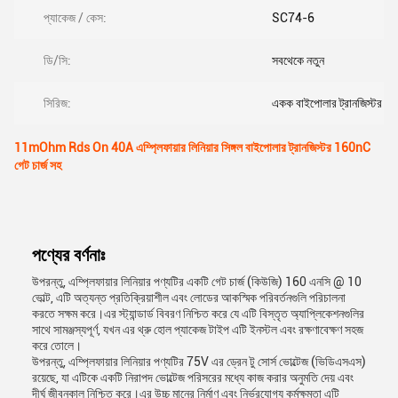
প্যাকেজ / কেস:
SC74-6
ডি/সি:
সবথেকে নতুন
সিরিজ:
একক বাইপোলার ট্রানজিস্টর
11mOhm Rds On 40A এম্প্লিফায়ার লিনিয়ার সিঙ্গল বাইপোলার ট্রানজিস্টর 160nC
গেট চার্জ সহ
পণ্যের বর্ণনাঃ
উপরন্তু, এম্প্লিফায়ার লিনিয়ার পণ্যটির একটি গেট চার্জ (কিউজি) 160 এনসি @ 10
ভোল্ট, এটি অত্যন্ত প্রতিক্রিয়াশীল এবং লোডের আকস্মিক পরিবর্তনগুলি পরিচালনা
করতে সক্ষম করে।এর স্ট্যান্ডার্ড বিবরণ নিশ্চিত করে যে এটি বিস্তৃত অ্যাপ্লিকেশনগুলির
সাথে সামঞ্জস্যপূর্ণ, যখন এর থ্রু হোল প্যাকেজ টাইপ এটি ইনস্টল এবং রক্ষণাবেক্ষণ সহজ
করে তোলে।
উপরন্তু, এম্প্লিফায়ার লিনিয়ার পণ্যটির 75V এর ড্রেন টু সোর্স ভোল্টেজ (ভিডিএসএস)
রয়েছে, যা এটিকে একটি নিরাপদ ভোল্টেজ পরিসরের মধ্যে কাজ করার অনুমতি দেয় এবং
দীর্ঘ জীবনকাল নিশ্চিত করে।এর উচ্চ মানের নির্মাণ এবং নির্ভরযোগ্য কর্মক্ষমতা এটি