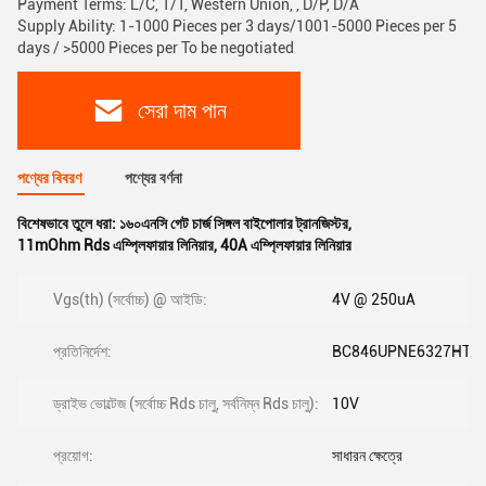
Payment Terms: L/C, T/T, Western Union, , D/P, D/A
Supply Ability: 1-1000 Pieces per 3 days/1001-5000 Pieces per 5
days / >5000 Pieces per To be negotiated
সেরা দাম পান
পণ্যের বিবরণ
পণ্যের বর্ণনা
বিশেষভাবে তুলে ধরা:
১৬০এনসি গেট চার্জ সিঙ্গল বাইপোলার ট্রানজিস্টর
,
11mOhm Rds এম্প্লিফায়ার লিনিয়ার
,
40A এম্প্লিফায়ার লিনিয়ার
Vgs(th) (সর্বোচ্চ) @ আইডি:
4V @ 250uA
প্রতিনির্দেশ:
BC846UPNE6327HTS
ড্রাইভ ভোল্টেজ (সর্বোচ্চ Rds চালু, সর্বনিম্ন Rds চালু):
10V
প্রয়োগ:
সাধারন ক্ষেত্রে