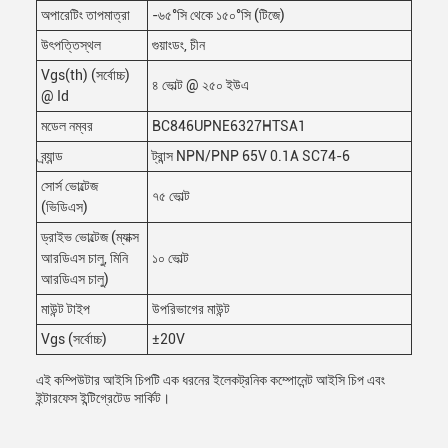
অপারেটিং তাপমাত্রা
-৬৫°সি থেকে ১৫০°সি (টিজে)
উৎপত্তিস্থল
গুয়াংডং, চীন
Vgs(th) (সর্বোচ্চ)
৪ ভোল্ট @ ২৫০ ইউএ
@ Id
মডেল নম্বর
BC846UPNE6327HTSA1
ব্র্যান্ড
ট্রান্স NPN/PNP 65V 0.1A SC74-6
সোর্স ভোল্টেজ
৭৫ ভোল্ট
(ভিডিএস)
ড্রাইভ ভোল্টেজ (ম্যাক্স
আরডিএস চালু, মিনি
১০ ভোল্ট
আরডিএস চালু)
মাউন্ট টাইপ
উপরিভাগের মাউন্ট
Vgs (সর্বোচ্চ)
±20V
এই কম্পিউটার আইসি চিপটি এক ধরনের ইলেকট্রনিক কম্পোনেন্ট আইসি চিপ এবং
ইন্টারফেস ইন্টিগ্রেটেড সার্কিট।