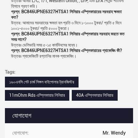
উত্তরঃ আমরা L/C, T/T, Western Union, , D/P, এবং D/A পেমেন্ট শর্তাবলী
হিসাবে গ্রহণ করি।
প্রশ্ন: BC846UPNE6327HTSA1 লিনিয়ার এম্প্লিফায়ারের সরবরাহ ক্ষমতা
কত?
উত্তর: আমাদের সরবরাহের ক্ষমতা হল প্রতি ৩ দিনে ১-১০০০ টুকরা/ প্রতি ৫ দিনে
১০০১-৫০০০ টুকরা/ প্রতি ৫০০০ টুকরো।
প্রশ্ন: BC846UPNE6327HTSA1 লিনিয়ার এম্প্লিফায়ার সরবরাহ করতে কত
সময় লাগে?
উত্তরঃ ডেলিভারি সময় ৫-১৫ কার্যদিবসের মধ্যে।
প্রশ্ন: BC846UPNE6327HTSA1 লিনিয়ার এম্প্লিফায়ারের প্যাকেজিং কী?
উত্তরঃ প্যাকেজিংটি রপ্তানির মানক প্যাকেজিং।
Tags:
১৬০এনসি গেট চার্জ সিঙ্গল বাইপোলার ট্রানজিস্টর
11mOhm Rds এম্প্লিফায়ার লিনিয়ার
40A এম্প্লিফায়ার লিনিয়ার
যোগাযোগ
যোগাযোগ:
Mr. Wendy