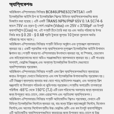
অ্যাপ্লিকেশনঃ
অরিজিনাল এম্প্লিফায়ার লিনিয়ার BC846UPNE6327HTSA1 একটি
ইলেকট্রনিক আইসি চিপ যা ইলেকট্রনিক্স শিল্পের বিভিন্ন অ্যাপ্লিকেশনগুলির জন্য
ডিজাইন করা হয়েছে। এটি একটি TRANS NPN/PNP 65V 0.1A SC74-6
মডেল 75V এর ড্রেন-টু-সোর্স ভোল্টেজ (Vdss) এবং 25V এ 3700pF এর ইনপুট
ক্যাপাসিটেন্স (Ciss) সহ. এই পণ্যটি চীনে তৈরি করা হয় এবং অর্ডার পরিমাণের উপর
নির্ভর করে $ 0.20 - $ 0.68 প্রতি টুকরো মূল্যের 10 টুকরো ন্যূনতম অর্ডার
পরিমাণের সাথে আসে।
অরিজিনাল এম্প্লিফায়ার লিনিয়ার পণ্যটি বিভিন্ন অনুষ্ঠান এবং দৃশ্যকল্পে ব্যাপকভাবে
ব্যবহৃত হয়। একটি প্রাথমিক পণ্য অ্যাপ্লিকেশন দৃশ্যকল্প ইলেকট্রনিক আইসি উপাদান
উত্পাদন হয়।পণ্যটি সাধারণত এম্প্লিফায়ার উৎপাদনে ব্যবহৃত হয়, যা স্পিকার, হেডফোন
এবং মাইক্রোফোনের মতো অডিও সরঞ্জামগুলিতে ব্যাপকভাবে ব্যবহৃত হয়। এটি পাওয়ার
সাপ্লাই, ভোল্টেজ নিয়ন্ত্রক,এবং অন্যান্য ইলেকট্রনিক ডিভাইস যেগুলোতে
অ্যাম্প্লিফায়ার প্রয়োজন.
অরিজিনাল এম্প্লিফায়ার লিনিয়ার পণ্যটি এমন শিল্প অ্যাপ্লিকেশনগুলিতে ব্যবহারের
জন্যও উপযুক্ত যেখানে নির্ভরযোগ্য এবং দক্ষ ইলেকট্রনিক উপাদানগুলির প্রয়োজন হয়।
এটি নিয়ন্ত্রণ ব্যবস্থায় ব্যবহার করা যেতে পারে,অটোমেশন সরঞ্জাম, এবং অন্যান্য শিল্প
যন্ত্রপাতি যা সিগন্যাল পরিবর্ধন বা কন্ডিশনার প্রয়োজন।পণ্যটির অপারেটিং তাপমাত্রা
পরিসীমা -65°C থেকে 150°C (TJ) এটি চরম পরিবেশের অবস্থার মধ্যে ব্যবহারের
জন্য উপযুক্ত করে তোলে, যেমন এয়ারস্পেস এবং প্রতিরক্ষা অ্যাপ্লিকেশন।
অরিজিনাল এম্প্লিফায়ার লিনিয়ার পণ্যটি অটোমোটিভ শিল্পেও প্রযোজ্য, যেখানে এটি
বিভিন্ন ইলেকট্রনিক সিস্টেমে ব্যবহৃত হয়, যার মধ্যে ইঞ্জিন ম্যানেজমেন্ট সিস্টেম, বিনোদন
সিস্টেম,এবং আলোর সিস্টেমপণ্যটির উচ্চ ভোল্টেজ রেটিং এবং কম ইনপুট ক্যাপাসিট্যান্স
এটি অটোমোটিভ অ্যাপ্লিকেশনগুলিতে ব্যবহারের জন্য উপযুক্ত করে তোলে যা উচ্চ