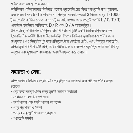
শক্তি এবং কম শব্দ প্রয়োজন।
অরিজিনাল এম্প্লিফায়ার লিনিয়ার পণ্যের প্যাকেজিংয়ের বিবরণ রপ্তানি মান প্যাকেজ,
এবং বিতরণ সময় 5-15 কার্যদিবস। পণ্যের সরবরাহ ক্ষমতা 3 দিনের মধ্যে 1-1000
টুকরা,প্রতি ৫ দিনে ১০০১-৫০০০ টুকরাএই পণ্যের জন্য পেমেন্ট শর্তাদি L / C, T / T,
ওয়েস্টার্ন ইউনিয়ন, মানিগ্রাম, D / P, এবং D / A অন্তর্ভুক্ত।
উপসংহারে, অরিজিনাল এম্প্লিফায়ার লিনিয়ার পণ্যটি একটি নির্ভরযোগ্য এবং দক্ষ
ইলেকট্রনিক আইসি চিপ যা ইলেকট্রনিক্স শিল্পের বিভিন্ন অ্যাপ্লিকেশনগুলির জন্য
উপযুক্ত। এর নিম্ন ইনপুট ক্যাপাসিট্যান্স,উচ্চ ভোল্টেজ রেটিং, এবং বিস্তৃত অপারেটিং
তাপমাত্রা পরিসীমা এটি শিল্প, অটোমোটিভ এবং এয়ারস্পেস অ্যাপ্লিকেশন সহ বিভিন্ন
অনুষ্ঠান এবং দৃশ্যকল্পে ব্যবহারের জন্য উপযুক্ত করে তোলে।
সহায়তা ও সেবা:
এম্প্লিফায়ার লিনিয়ার প্রোডাক্টের প্রযুক্তিগত সহায়তা এবং পরিষেবাগুলির মধ্যে
রয়েছেঃ
- প্রোডাক্ট সমস্যাগুলির জন্য ত্রুটি সমাধান সহায়তা
- মেরামত ও রক্ষণাবেক্ষণ সেবা
- ফার্মওয়্যার এবং সফটওয়্যার আপডেট
- পণ্য প্রশিক্ষণ ও শিক্ষা
- পণ্যের ডকুমেন্টেশন এবং ম্যানুয়াল
- ওয়ারেন্টি সমর্থন