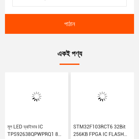
পাঠান
একই পণ্য
মূল LED ড্রাইভার IC
STM32F103RCT6 32Bit
TPS92638QPWPRQ1 8
256KB FPGA IC FLASH