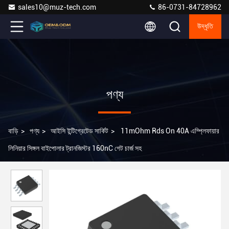
sales10@muz-tech.com
86-0731-84728962
উদ্ধৃতি
পণ্য
বাড়ি
>
পণ্য
>
আইসি ইন্টিগ্রেটেড সার্কিট
>
11mOhm Rds On 40A এম্প্লিফায়ার
লিনিয়ার সিঙ্গল বাইপোলার ট্রানজিস্টর 160nC গেট চার্জ সহ