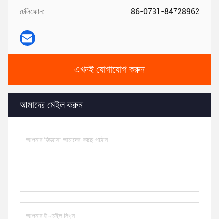
টেলিফোন:
86-0731-84728962
এখনই যোগাযোগ করুন
আমাদের মেইল ​​করুন