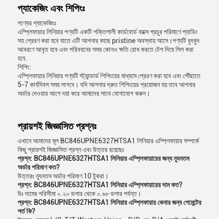
প্যাকেজিং এবং শিপিংঃ
পণ্যের প্যাকেজিংঃ
এম্প্লিফায়ার লিনিয়ার পণ্যটি একটি শক্তিশালী কার্ডবোর্ড বাক্সে প্রচুর পরিমাণে প্যাডিং
সহ প্রেরণ করা হবে যাতে এটি আপনার কাছে pristine অবস্থায় আসে।পণ্যটি বুদবুদ
আবরণে আবৃত হবে এবং পরিবহনের সময় কোনও ক্ষতি রোধ করতে টেপ দিয়ে সিল করা
হবে.
শিপিং:
এম্প্লিফায়ার লিনিয়ার পণ্যটি স্ট্যান্ডার্ড শিপিংয়ের মাধ্যমে প্রেরণ করা হবে এবং পৌঁছাতে
5-7 কার্যদিবস সময় লাগবে। যদি আপনার দ্রুত শিপিংয়ের প্রয়োজন হয় তবে আপনার
অর্ডার দেওয়ার আগে দয়া করে আমাদের সাথে যোগাযোগ করুন।
প্রায়শই জিজ্ঞাসিত প্রশ্নঃ
এখানে আমাদের মূল BC846UPNE6327HTSA1 লিনিয়ার এম্প্লিফায়ার সম্পর্কে
কিছু প্রায়শই জিজ্ঞাসিত প্রশ্ন এবং উত্তর রয়েছেঃ
প্রশ্ন: BC846UPNE6327HTSA1 লিনিয়ার এম্প্লিফায়ারের জন্য ন্যূনতম
অর্ডার পরিমাণ কত?
উত্তরঃ ন্যূনতম অর্ডার পরিমাণ 10 টুকরা।
প্রশ্ন: BC846UPNE6327HTSA1 লিনিয়ার এম্প্লিফায়ারের দাম কত?
উঃ দামের পরিসীমা ০.২০ ডলার থেকে ০.৬৮ ডলার পর্যন্ত।
প্রশ্ন: BC846UPNE6327HTSA1 লিনিয়ার এম্প্লিফায়ার কেনার জন্য পেমেন্টের
শর্ত কি?