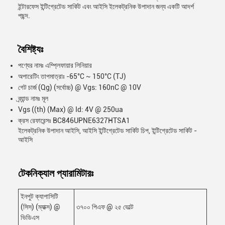
ইন্টারফেস ইন্টিগ্রেটেড সার্কিট এবং আইসি ইলেকট্রনিক উপাদান জন্য একটি আদর্শ
পছন্দ.
বৈশিষ্ট্যঃ
পণ্যের নামঃ এম্প্লিফায়ার লিনিয়ার
অপারেটিং তাপমাত্রাঃ -65°C ~ 150°C (TJ)
গেট চার্জ (Qg) (সর্বোচ্চ) @ Vgs: 160nC @ 10V
ব্র্যান্ড নামঃ মূল
Vgs ((th) (Max) @ Id: 4V @ 250ua
ক্রস রেফারেন্সঃ BC846UPNE6327HTSA1
ইলেকট্রনিক উপাদান আইসি, আইসি ইন্টিগ্রেটেড সার্কিট চিপ, ইন্টিগ্রেটেড সার্কিট -
আইসি
টেকনিক্যাল প্যারামিটারঃ
ইনপুট ক্যাপাসিটি
(সিস) (ম্যাক্স) @
৩৭০০ পিএফ @ ২৫ ভোল্ট
ভিডিএস