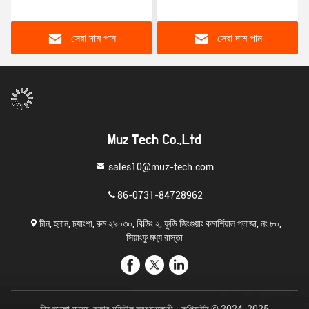
আউটপুট লিনিয়ার এনালগ 70mA
64LQFP মাইক্রোকন্ট্রোলার IC
20-HTSSOP PWM ডিমিং
নমনীয় সংযোগ সহ
সেরা দাম পান
সেরা দাম পান
Muz Tech Co.,Ltd
sales10@muz-tech.com
86-0731-84728962
চীন, হুনান, চ্যাংশা, রুম ২৯০৩০, বিল্ডিং ২, ফুডি জিংগুয়াং কমার্শিয়াল প্লাজা, নং ৮০,
সিয়াংফু মধ্য রাস্তা